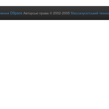
ечення DSpace
Авторські права © 2002-2005
Массачусетський технол