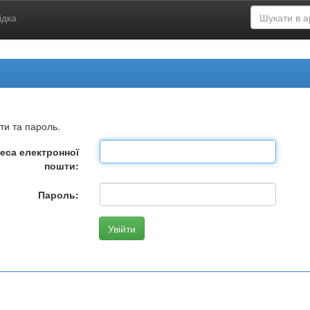
ідка
ти та пароль.
еса електронної
пошти:
Пароль: