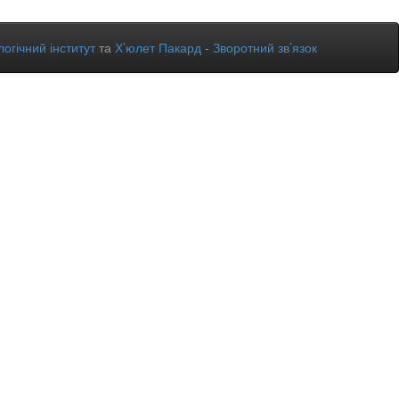
огічний інститут
та
Х’юлет Пакард
-
Зворотний зв’язок