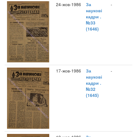
24-жов-1986
За
-
наукові
кадри .
№33
(1646)
17-жов-1986
За
-
наукові
кадри .
№32
(1645)