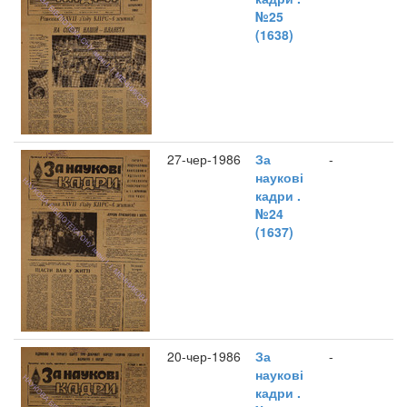
№25
(1638)
27-чер-1986
За
-
наукові
кадри .
№24
(1637)
20-чер-1986
За
-
наукові
кадри .