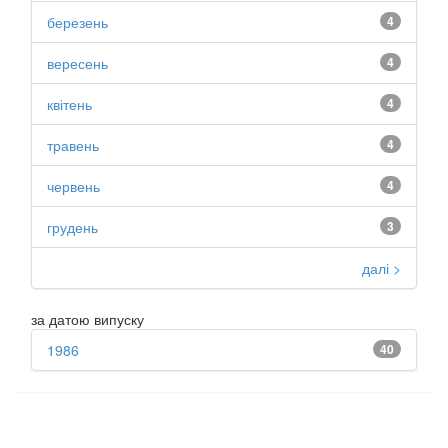
березень
4
вересень
4
квітень
4
травень
4
червень
4
грудень
3
далі >
за датою випуску
1986
40