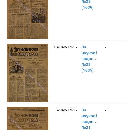
№23
(1636)
13-чер-1986
За
-
наукові
кадри .
№22
(1635)
6-чер-1986
За
-
наукові
кадри .
№21