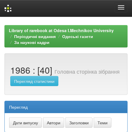
Skip
navigation
Library of rarebook at Odesa I.Mechnikov University
Періодичні видання
Одеські газети
За наукові кадри
1986 : [40]
Головна сторінка зібрання
Перегляд статистики
Перегляд