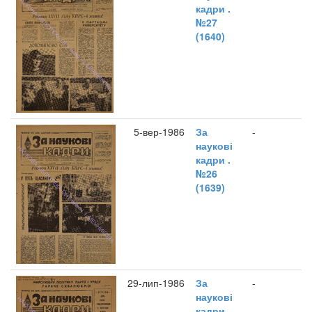
кадри .
№27
(1640)
5-вер-1986
За
-
наукові
кадри .
№26
(1639)
29-лип-1986
За
-
наукові
кадри .