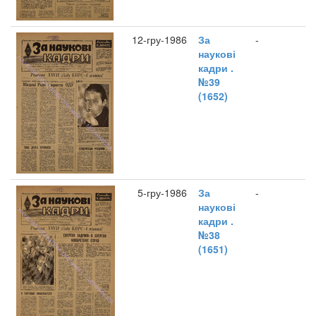
12-гру-1986
За
-
наукові
кадри .
№39
(1652)
5-гру-1986
За
-
наукові
кадри .
№38
(1651)