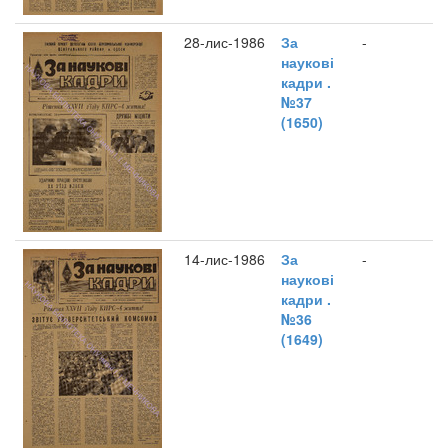
28-лис-1986
За
-
наукові
кадри .
№37
(1650)
14-лис-1986
За
-
наукові
кадри .
№36
(1649)