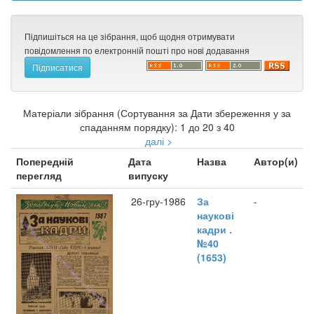
Підпишіться на це зібрання, щоб щодня отримувати
повідомлення по електронній пошті про нові додавання
Матеріали зібрання (Сортування за Дати збереження у за
спаданням порядку): 1 до 20 з 40
далі >
Попередній
Дата
Назва
Автор(и)
перегляд
випуску
26-гру-1986
За
-
наукові
кадри .
№40
(1653)