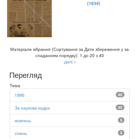
(1634)
Матеріали зібрання (Сортування за Дати збереження у за
спаданням порядку): 1 до 20 з 40
далі >
Перегляд
Тема
1986
40
За наукова кадри
40
жовтень
5
січень
5