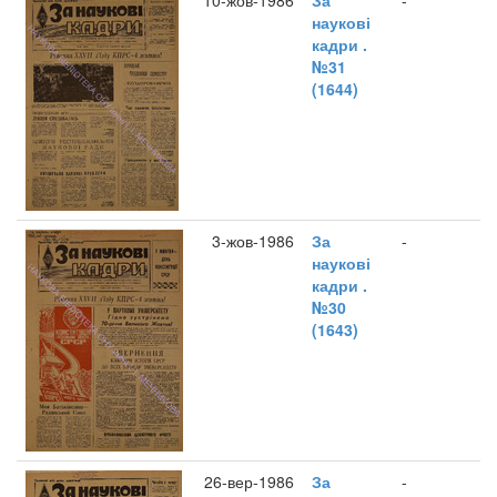
10-жов-1986
За
-
наукові
кадри .
№31
(1644)
3-жов-1986
За
-
наукові
кадри .
№30
(1643)
26-вер-1986
За
-