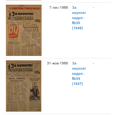
7-лис-1986
За
-
наукові
кадри .
№35
(1648)
31-жов-1986
За
-
наукові
кадри .
№34
(1647)