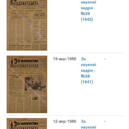
наукові
кадри .
№29
(1642)
19-вер-1986
За
-
наукові
кадри .
№28
(1641)
12-вер-1986
За
-
наукові