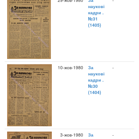
29-жов-1980
За
-
наукові
кадри .
№31
(1405)
10-жов-1980
За
-
наукові
кадри .
№30
(1404)
3-жов-1980
За
-