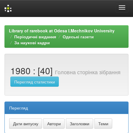
Skip
navigation
Library of rarebook at Odesa I.Mechnikov University
Періодичні видання
Одеські газети
За наукові кадри
1980 : [40]
Головна сторінка зібрання
Перегляд статистики
Перегляд