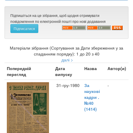
Підпишіться на це зібрання, щоб щодня отримувати
повідомлення по електронній пошті про нові додавання
Матеріали зібрання (Сортування за Дати збереження у за
спаданням порядку): 1 до 20 з 40
далі >
Попередній
Дата
Назва
Автор(и)
перегляд
випуску
31-гру-1980
За
-
наукові
кадри .
№40
(1414)