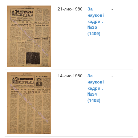
21-лис-1980
За
-
наукові
кадри .
№35
(1409)
14-лис-1980
За
-
наукові
кадри .
№34
(1408)