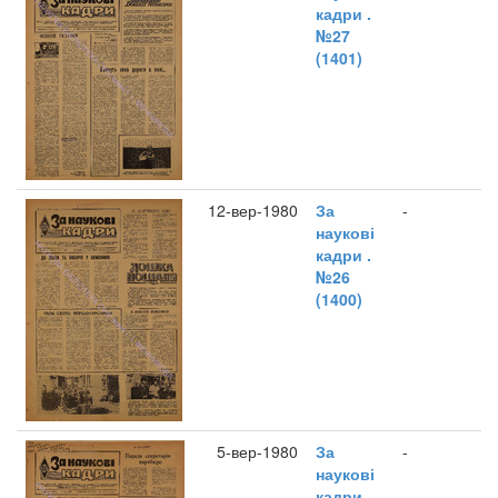
кадри .
№27
(1401)
12-вер-1980
За
-
наукові
кадри .
№26
(1400)
5-вер-1980
За
-
наукові
кадри .