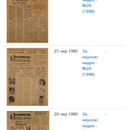
№25
(1399)
27-чер-1980
За
-
наукові
кадри .
№24
(1398)
20-чер-1980
За
-
наукові
кадри .