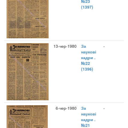
№23
(1397)
13-чер-1980
За
-
наукові
кадри .
№22
(1396)
6-чер-1980
За
-
наукові
кадри .
№21