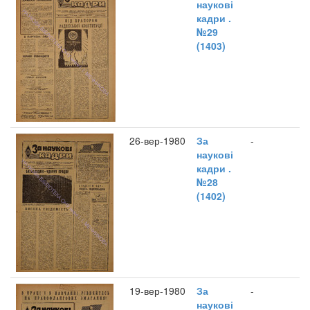
наукові
кадри .
№29
(1403)
26-вер-1980
За
-
наукові
кадри .
№28
(1402)
19-вер-1980
За
-
наукові