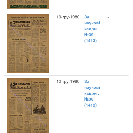
19-гру-1980
За
-
наукові
кадри .
№39
(1413)
12-гру-1980
За
-
наукові
кадри .
№38
(1412)