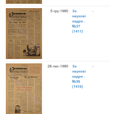
5-гру-1980
За
-
наукові
кадри .
№37
(1411)
28-лис-1980
За
-
наукові
кадри .
№36
(1410)