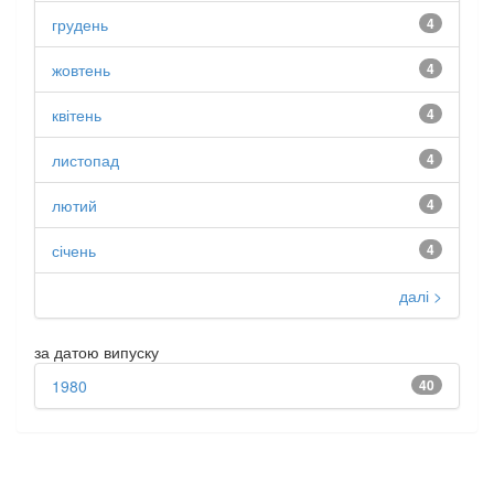
грудень
4
жовтень
4
квітень
4
листопад
4
лютий
4
січень
4
далі >
за датою випуску
1980
40