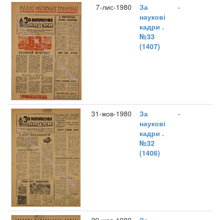
7-лис-1980
За
-
наукові
кадри .
№33
(1407)
31-жов-1980
За
-
наукові
кадри .
№32
(1406)