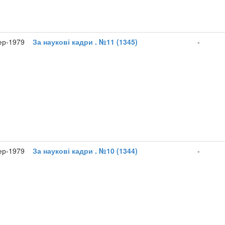
ер-1979
За наукові кадри . №11 (1345)
-
ер-1979
За наукові кадри . №10 (1344)
-