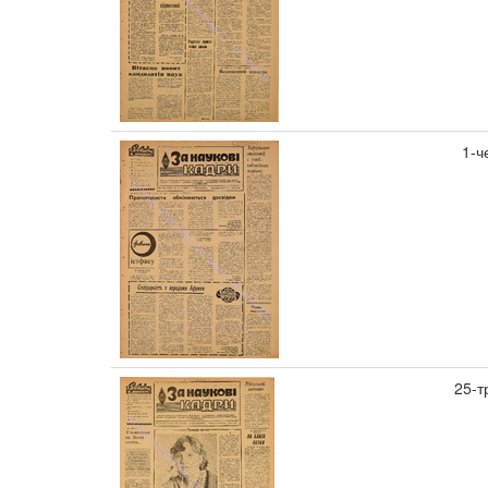
1-ч
25-т