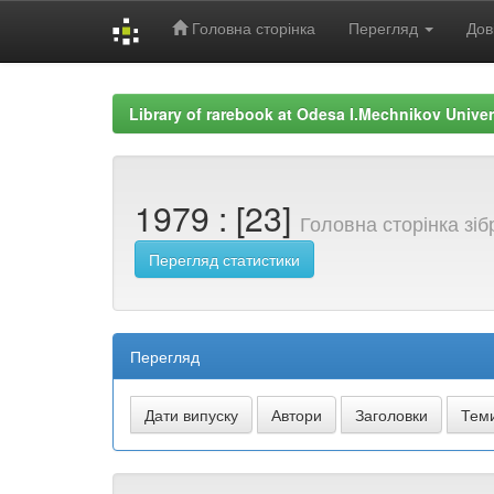
Головна сторінка
Перегляд
Дов
Skip
navigation
Library of rarebook at Odesa I.Mechnikov Univer
1979 : [23]
Головна сторінка зі
Перегляд статистики
Перегляд