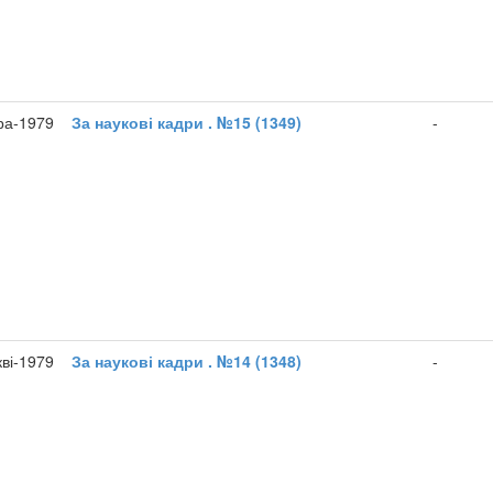
ра-1979
За наукові кадри . №15 (1349)
-
кві-1979
За наукові кадри . №14 (1348)
-