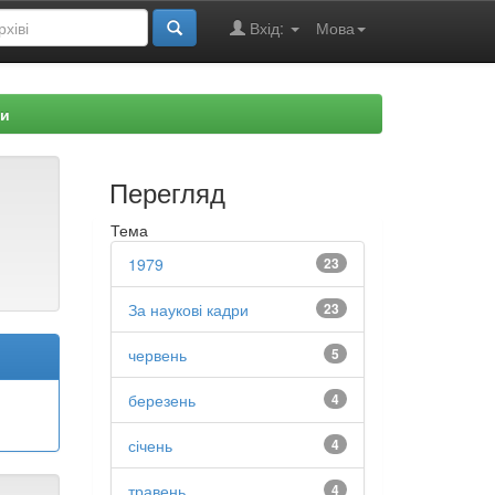
Вхід:
Мова
ри
Перегляд
Тема
1979
23
За наукові кадри
23
червень
5
березень
4
січень
4
травень
4