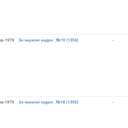
ер-1979
За наукові кадри . №19 (1353)
-
ра-1979
За наукові кадри . №18 (1352)
-