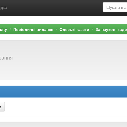
ідка
sity
Періодичні видання
Одеські газети
За наукові кад
брання