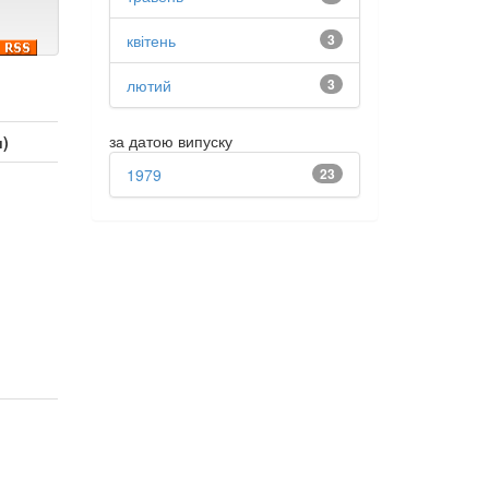
квітень
3
лютий
3
за датою випуску
и)
1979
23