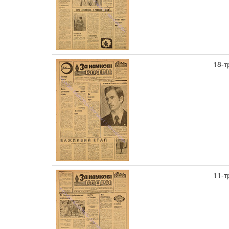
18-т
11-т