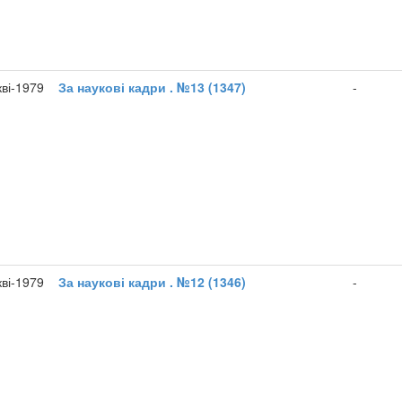
кві-1979
За наукові кадри . №13 (1347)
-
кві-1979
За наукові кадри . №12 (1346)
-