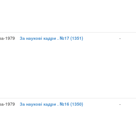
ра-1979
За наукові кадри . №17 (1351)
-
ра-1979
За наукові кадри . №16 (1350)
-