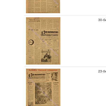
30-б
23-б