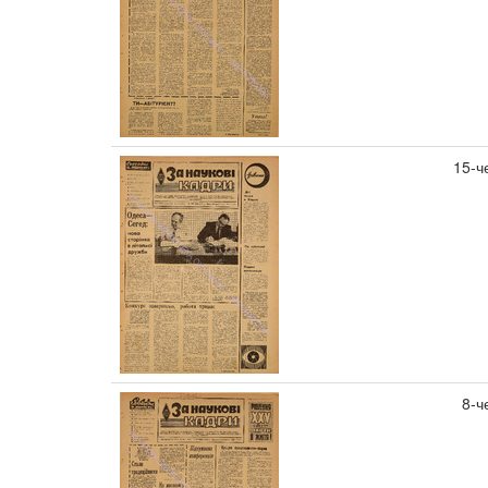
15-ч
8-ч