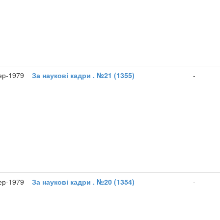
ер-1979
За наукові кадри . №21 (1355)
-
ер-1979
За наукові кадри . №20 (1354)
-