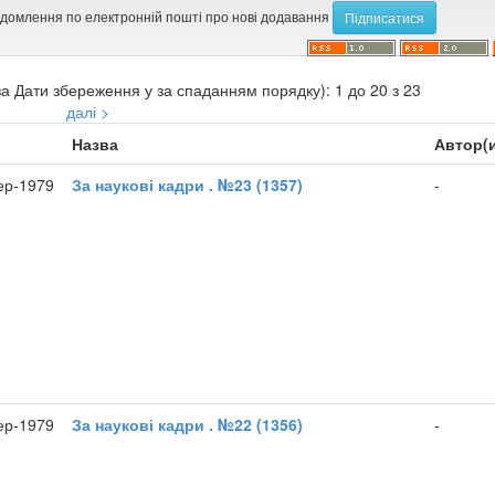
ідомлення по електронній пошті про нові додавання
а Дати збереження у за спаданням порядку): 1 до 20 з 23
далі >
Назва
Автор(
ер-1979
За наукові кадри . №23 (1357)
-
ер-1979
За наукові кадри . №22 (1356)
-