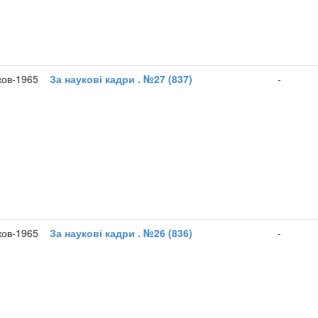
жов-1965
За наукові кадри . №27 (837)
-
жов-1965
За наукові кадри . №26 (836)
-