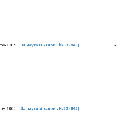
гру-1965
За наукові кадри . №33 (843)
-
гру-1965
За наукові кадри . №32 (842)
-