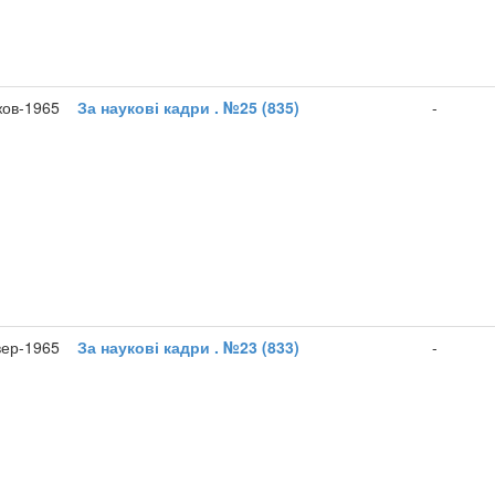
жов-1965
За наукові кадри . №25 (835)
-
вер-1965
За наукові кадри . №23 (833)
-