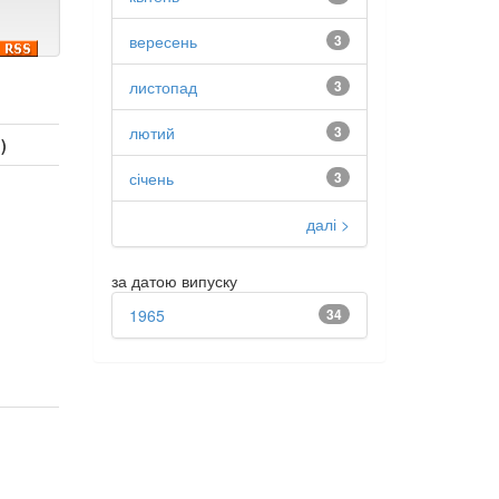
вересень
3
листопад
3
лютий
3
)
січень
3
далі >
за датою випуску
1965
34