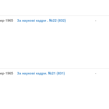
вер-1965
За наукові кадри . №22 (832)
-
вер-1965
За наукові кадри. №21 (831)
-