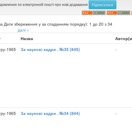
ідомлення по електронній пошті про нові додавання
а Дати збереження у за спаданням порядку): 1 до 20 з 34
далі >
у
Назва
Автор(и
гру-1965
За наукові кадри . №35 (845)
-
гру-1965
За наукові кадри . №34 (844)
-