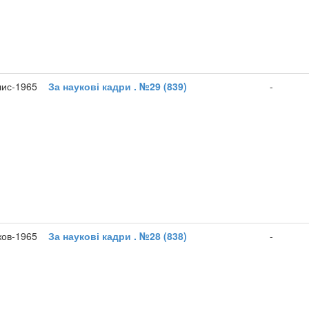
лис-1965
За наукові кадри . №29 (839)
-
жов-1965
За наукові кадри . №28 (838)
-