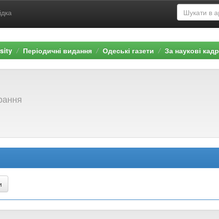
ідка
sity
Періодичні видання
Одеські газети
За наукові кад
брання