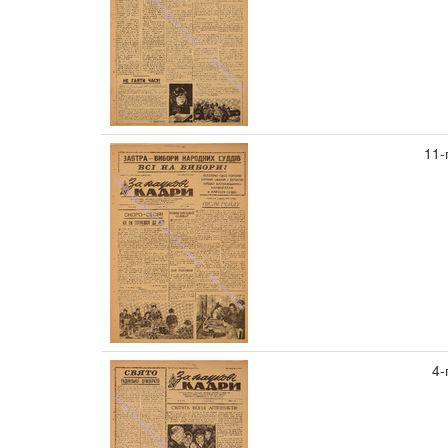
11-
4-