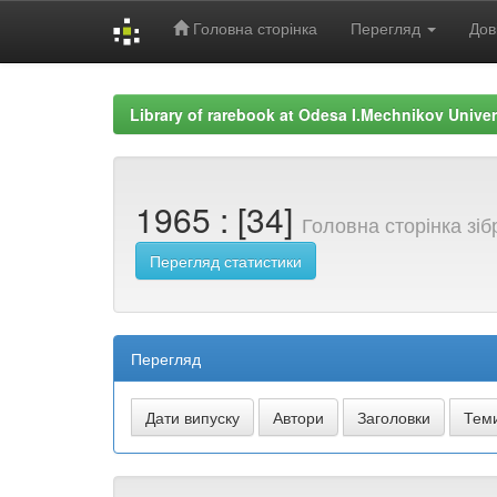
Головна сторінка
Перегляд
Дов
Skip
navigation
Library of rarebook at Odesa I.Mechnikov Univer
1965 : [34]
Головна сторінка зі
Перегляд статистики
Перегляд