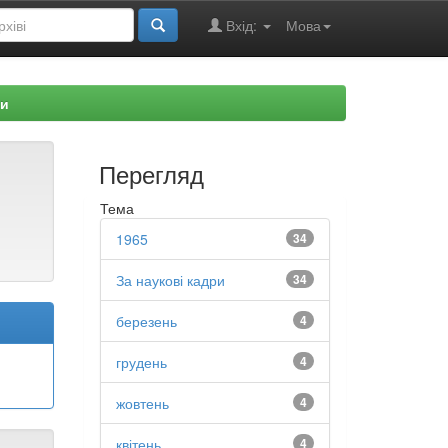
Вхід:
Мова
ри
Перегляд
Тема
1965
34
За наукові кадри
34
березень
4
грудень
4
жовтень
4
квітень
4