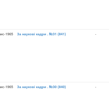
лис-1965
За наукові кадри . №31 (841)
-
лис-1965
За наукові кадри . №30 (840)
-