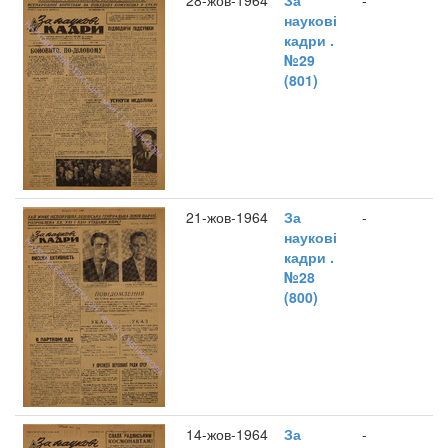
28-жов-1964
За
-
наукові
кадри .
№29
(801)
21-жов-1964
За
-
наукові
кадри .
№28
(800)
14-жов-1964
За
-