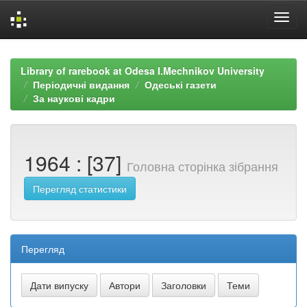
Skip
navigation
Library of rarebook at Odesa I.Mechnikov University
Періодичні видання
Одеські газети
За наукові кадри
1964 : [37]
Головна сторінка зібрання
Перегляд статистики
Перегляд