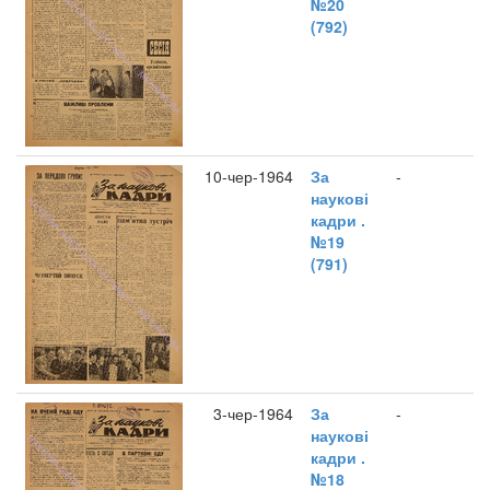
№20
(792)
10-чер-1964
За
-
наукові
кадри .
№19
(791)
3-чер-1964
За
-
наукові
кадри .
№18