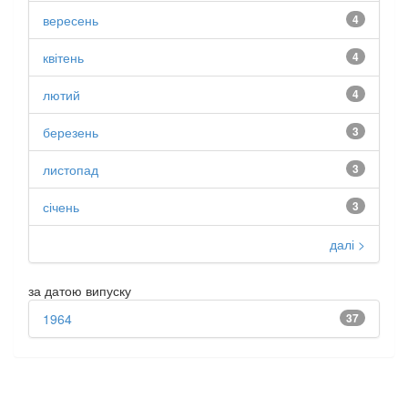
вересень
4
квітень
4
лютий
4
березень
3
листопад
3
січень
3
далі >
за датою випуску
1964
37