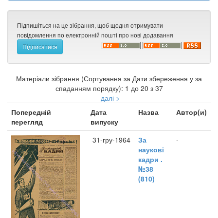
Підпишіться на це зібрання, щоб щодня отримувати
повідомлення по електронній пошті про нові додавання
Матеріали зібрання (Сортування за Дати збереження у за
спаданням порядку): 1 до 20 з 37
далі >
Попередній
Дата
Назва
Автор(и)
перегляд
випуску
31-гру-1964
За
-
наукові
кадри .
№38
(810)