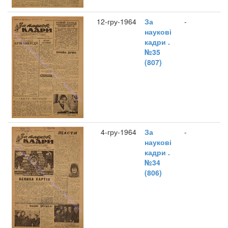
12-гру-1964
За
-
наукові
кадри .
№35
(807)
4-гру-1964
За
-
наукові
кадри .
№34
(806)