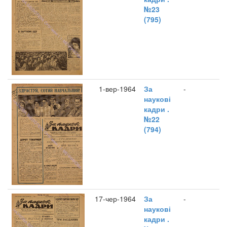
№23
(795)
1-вер-1964
За
-
наукові
кадри .
№22
(794)
17-чер-1964
За
-
наукові
кадри .