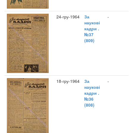
24-гру-1964
За
-
наукові
кадри .
№37
(809)
18-гру-1964
За
-
наукові
кадри .
№36
(808)