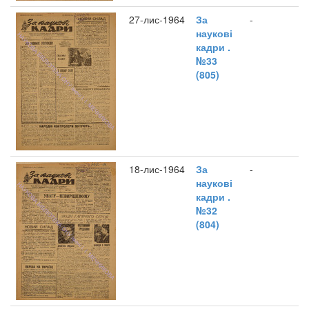
27-лис-1964
За
-
наукові
кадри .
№33
(805)
18-лис-1964
За
-
наукові
кадри .
№32
(804)