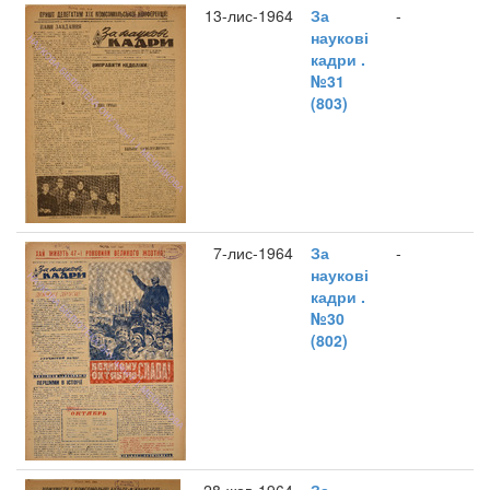
13-лис-1964
За
-
наукові
кадри .
№31
(803)
7-лис-1964
За
-
наукові
кадри .
№30
(802)