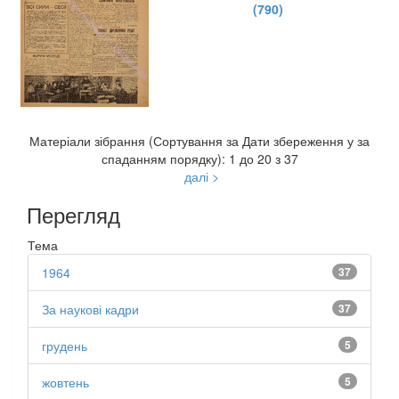
(790)
Матеріали зібрання (Сортування за Дати збереження у за
спаданням порядку): 1 до 20 з 37
далі >
Перегляд
Тема
1964
37
За наукові кадри
37
грудень
5
жовтень
5