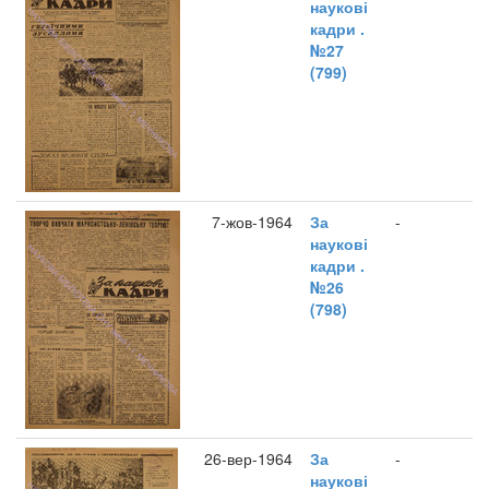
наукові
кадри .
№27
(799)
7-жов-1964
За
-
наукові
кадри .
№26
(798)
26-вер-1964
За
-
наукові