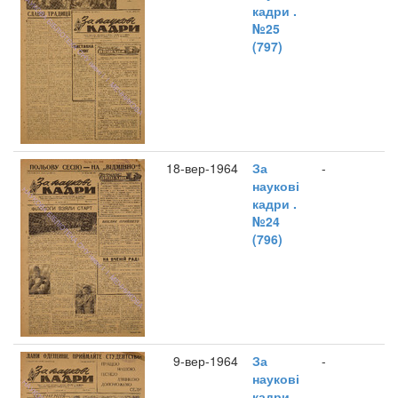
кадри .
№25
(797)
18-вер-1964
За
-
наукові
кадри .
№24
(796)
9-вер-1964
За
-
наукові
кадри .