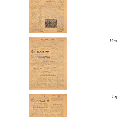
14-г
7-