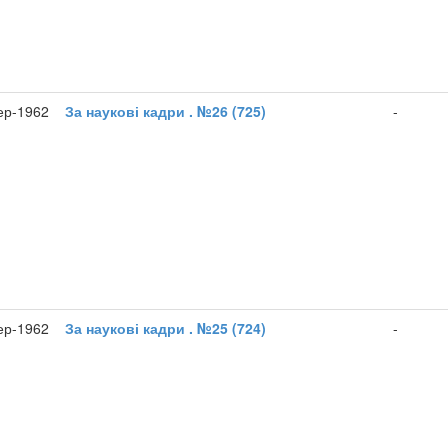
ер-1962
За наукові кадри . №26 (725)
-
ер-1962
За наукові кадри . №25 (724)
-