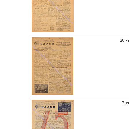
20-л
7-л