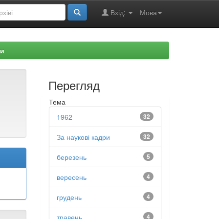
Вхід:
Мова
ри
Перегляд
Тема
1962
32
За наукові кадри
32
березень
5
вересень
4
грудень
4
травень
4