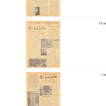
12-в
1-в