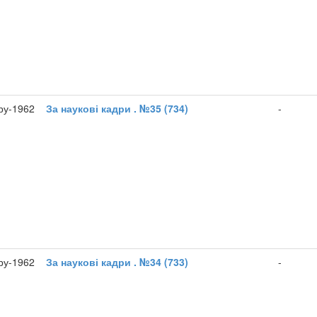
ру-1962
За наукові кадри . №35 (734)
-
гру-1962
За наукові кадри . №34 (733)
-