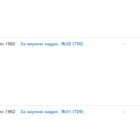
ис-1962
За наукові кадри . №32 (730)
-
ис-1962
За наукові кадри . №31 (729)
-