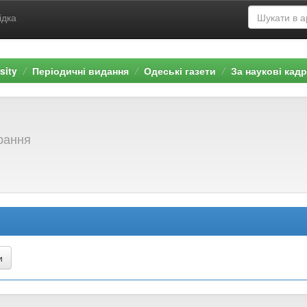
ідка
sity
Періодичні видання
Одеські газети
За наукові кад
брання