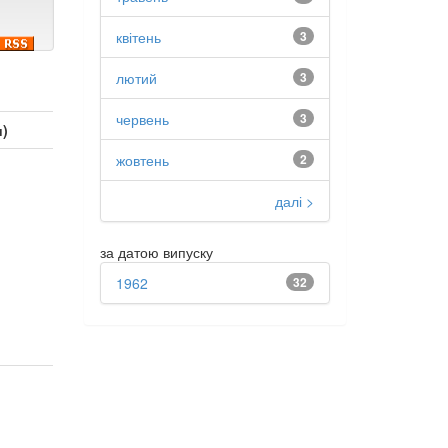
квітень
3
лютий
3
червень
3
и)
жовтень
2
далі >
за датою випуску
1962
32