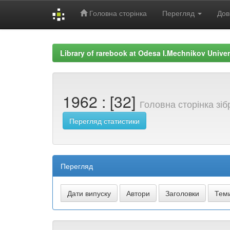
Головна сторінка
Перегляд
Дов
Skip
navigation
Library of rarebook at Odesa I.Mechnikov Univer
1962 : [32]
Головна сторінка зі
Перегляд статистики
Перегляд