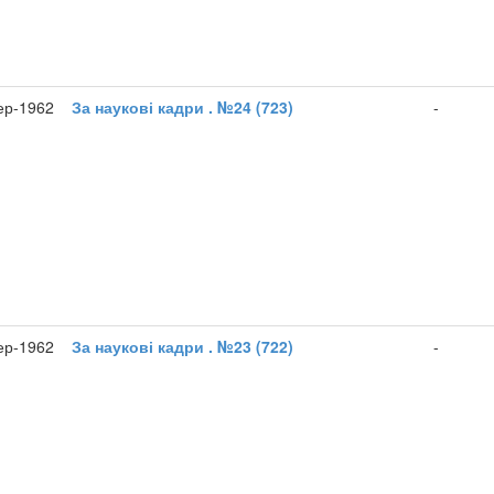
ер-1962
За наукові кадри . №24 (723)
-
ер-1962
За наукові кадри . №23 (722)
-