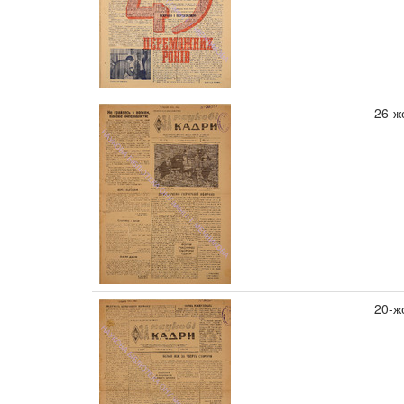
26-ж
20-ж