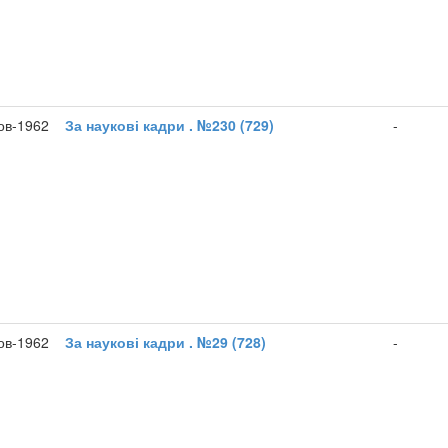
ов-1962
За наукові кадри . №230 (729)
-
ов-1962
За наукові кадри . №29 (728)
-