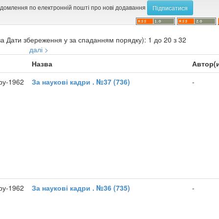
ідомлення по електронній пошті про нові додавання
а Дати збереження у за спаданням порядку): 1 до 20 з 32
далі >
Назва
Автор(
ру-1962
За наукові кадри . №37 (736)
-
ру-1962
За наукові кадри . №36 (735)
-