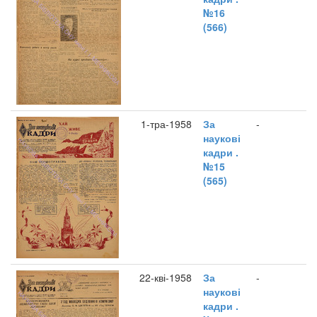
№16
(566)
1-тра-1958
За
-
наукові
кадри .
№15
(565)
22-кві-1958
За
-
наукові
кадри .