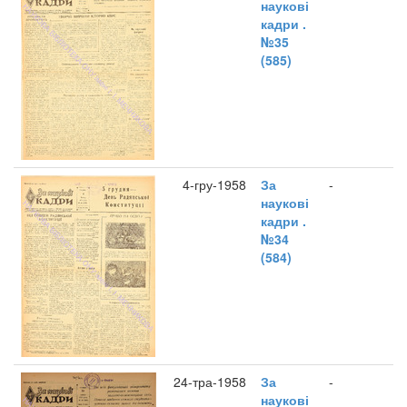
наукові
кадри .
№35
(585)
4-гру-1958
За
-
наукові
кадри .
№34
(584)
24-тра-1958
За
-
наукові