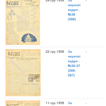
28-гру-1958
За
-
наукові
кадри .
№38
(588)
22-гру-1958
За
-
наукові
кадри .
№36-37
(586-
587)
11-гру-1958
За
-