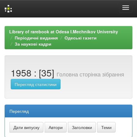
Skip
navigation
Library of rarebook at Odesa I.Mechnikov University
Періодичні видання
Одеські газети
За наукові кадри
1958 : [35]
Головна сторінка зібрання
Перегляд статистики
Перегляд