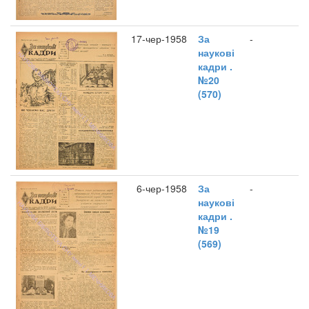
17-чер-1958
За
-
наукові
кадри .
№20
(570)
6-чер-1958
За
-
наукові
кадри .
№19
(569)