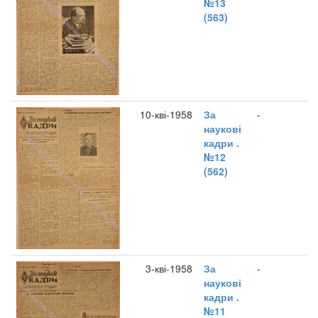
№13
(563)
10-кві-1958
За
-
наукові
кадри .
№12
(562)
3-кві-1958
За
-
наукові
кадри .
№11