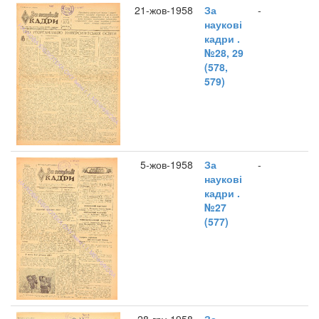
21-жов-1958
За
-
наукові
кадри .
№28, 29
(578,
579)
5-жов-1958
За
-
наукові
кадри .
№27
(577)