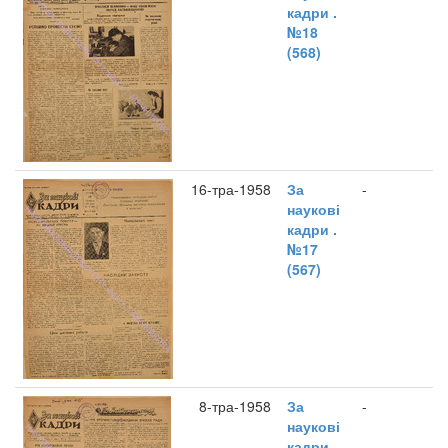
кадри .
№18
(568)
16-тра-1958
За
-
наукові
кадри .
№17
(567)
8-тра-1958
За
-
наукові
кадри .