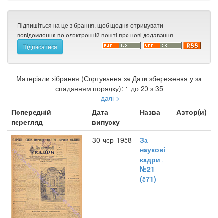
Підпишіться на це зібрання, щоб щодня отримувати
повідомлення по електронній пошті про нові додавання
Матеріали зібрання (Сортування за Дати збереження у за
спаданням порядку): 1 до 20 з 35
далі >
Попередній
Дата
Назва
Автор(и)
перегляд
випуску
30-чер-1958
За
-
наукові
кадри .
№21
(571)