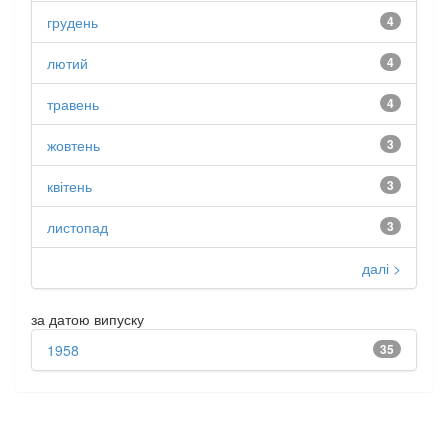
грудень
4
лютий
4
травень
4
жовтень
3
квітень
3
листопад
3
далі >
за датою випуску
1958
35