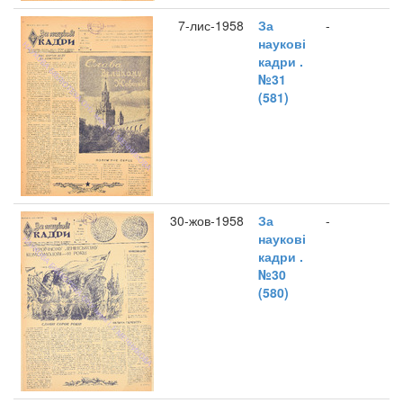
7-лис-1958
За
-
наукові
кадри .
№31
(581)
30-жов-1958
За
-
наукові
кадри .
№30
(580)