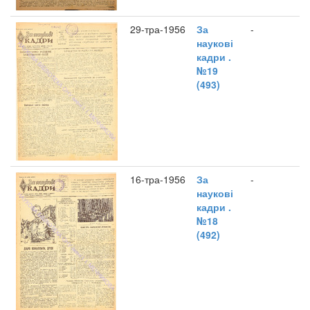
29-тра-1956
За
-
наукові
кадри .
№19
(493)
16-тра-1956
За
-
наукові
кадри .
№18
(492)