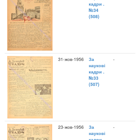
кадри .
№34
(508)
31-жов-1956
За
-
наукові
кадри .
№33
(507)
23-жов-1956
За
-
наукові
кадри .