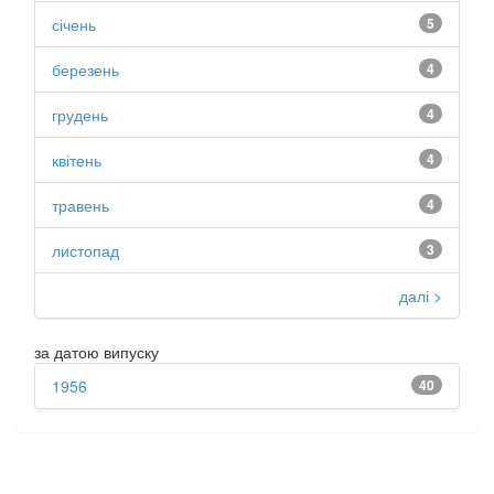
січень
5
березень
4
грудень
4
квітень
4
травень
4
листопад
3
далі >
за датою випуску
1956
40