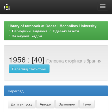
Skip
navigation
Library of rarebook at Odesa I.Mechnikov University
Періодичні видання
Одеські газети
За наукові кадри
1956 : [40]
Головна сторінка зібрання
Перегляд статистики
Перегляд