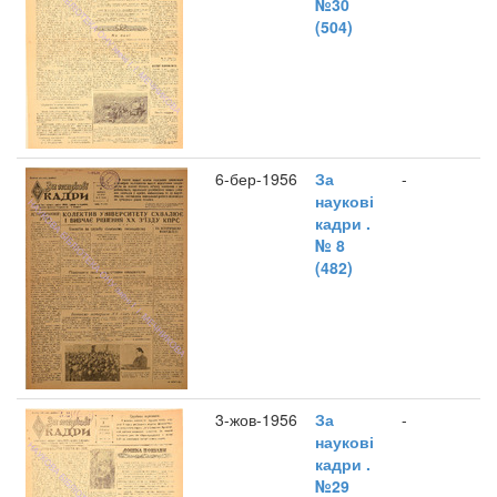
№30
(504)
6-бер-1956
За
-
наукові
кадри .
№ 8
(482)
3-жов-1956
За
-
наукові
кадри .
№29