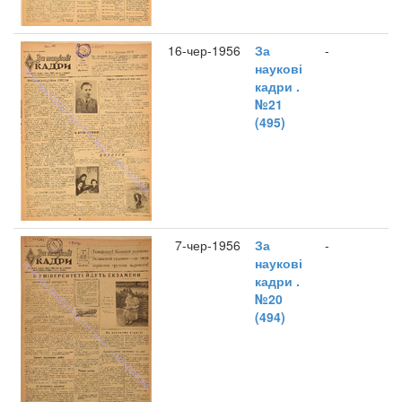
16-чер-1956
За
-
наукові
кадри .
№21
(495)
7-чер-1956
За
-
наукові
кадри .
№20
(494)