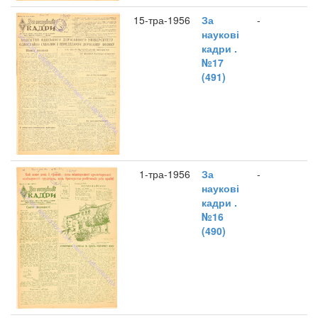
15-тра-1956
За
-
наукові
кадри .
№17
(491)
1-тра-1956
За
-
наукові
кадри .
№16
(490)