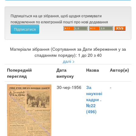
Підпишіться на це зібрання, щоб щодня отримувати
повідомлення по електронній пошті про нові додавання
Матеріали зібрання (Сортування за Дати збереження у за
спаданням порядку): 1 до 20 з 40
далі >
Попередній
Дата
Назва
Автор(и)
перегляд
випуску
30-чер-1956
За
-
наукові
кадри .
№22
(496)