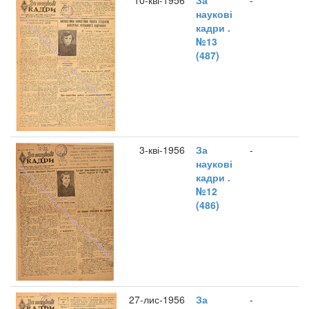
10-кві-1956
За
-
наукові
кадри .
№13
(487)
3-кві-1956
За
-
наукові
кадри .
№12
(486)
27-лис-1956
За
-