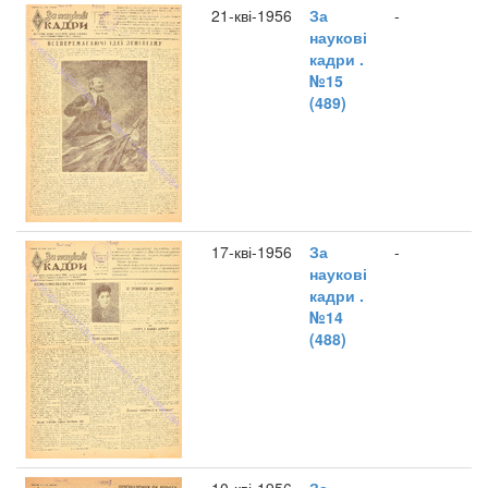
21-кві-1956
За
-
наукові
кадри .
№15
(489)
17-кві-1956
За
-
наукові
кадри .
№14
(488)