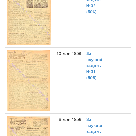
№32
(506)
10-жов-1956
За
-
наукові
кадри .
№31
(505)
6-жов-1956
За
-
наукові
кадри .