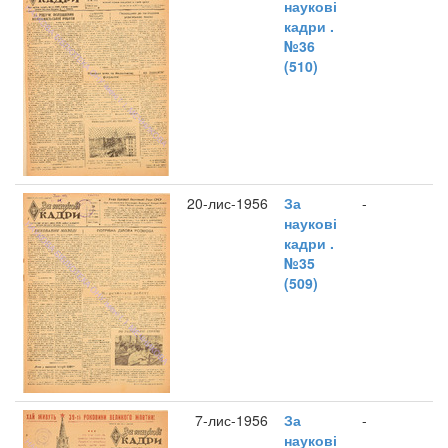
наукові
кадри .
№36
(510)
20-лис-1956
За
-
наукові
кадри .
№35
(509)
7-лис-1956
За
-
наукові