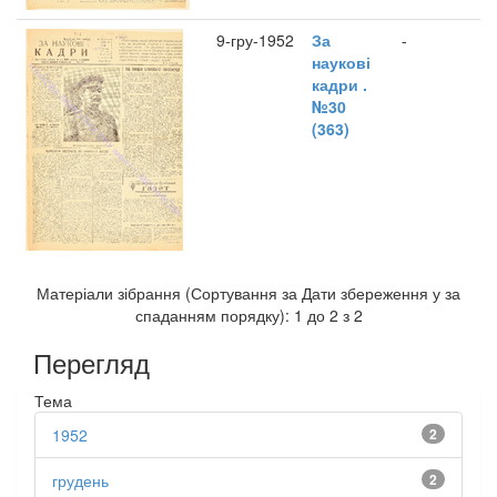
9-гру-1952
За
-
наукові
кадри .
№30
(363)
Матеріали зібрання (Сортування за Дати збереження у за
спаданням порядку): 1 до 2 з 2
Перегляд
Тема
1952
2
грудень
2