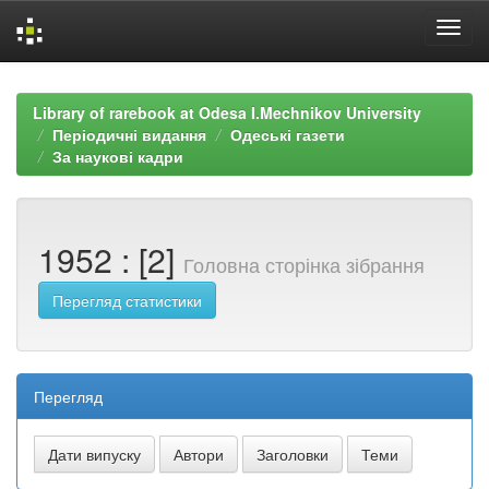
Skip
navigation
Library of rarebook at Odesa I.Mechnikov University
Періодичні видання
Одеські газети
За наукові кадри
1952 : [2]
Головна сторінка зібрання
Перегляд статистики
Перегляд