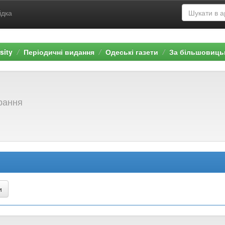
ідка
sity
Періодичні видання
Одеські газети
За більшовицьк
брання