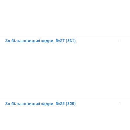
1
За більшовицькі кадри. №27 (331)
-
1
За більшовицькі кадри. №25 (329)
-