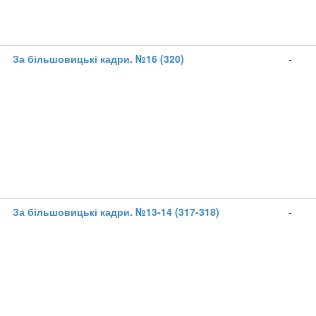
1
За більшовицькі кадри. №16 (320)
-
1
За більшовицькі кадри. №13-14 (317-318)
-