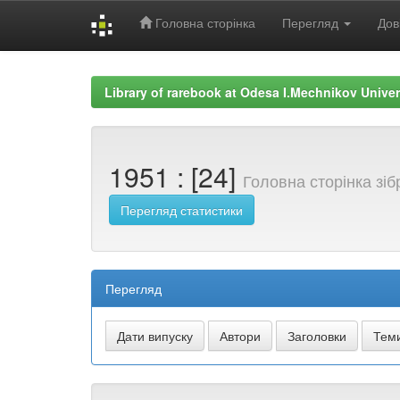
Головна сторінка
Перегляд
Дов
Skip
navigation
Library of rarebook at Odesa I.Mechnikov Univer
1951 : [24]
Головна сторінка зі
Перегляд статистики
Перегляд