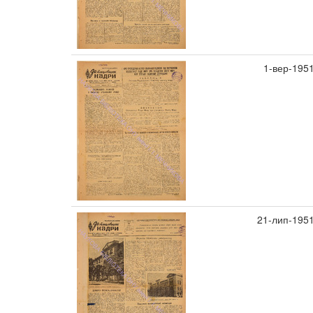
1-вер-195
21-лип-195