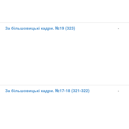
1
За більшовицькі кадри. №19 (323)
-
1
За більшовицькі кадри. №17-18 (321-322)
-