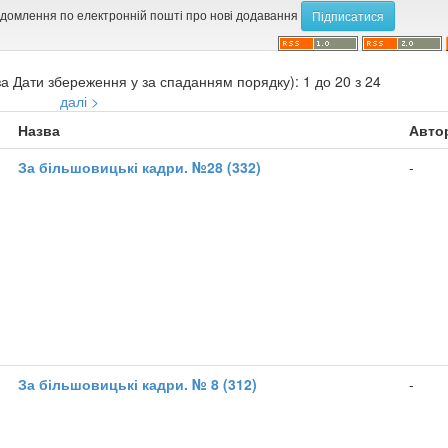
ідомлення по електронній пошті про нові додавання
а Дати збереження у за спаданням порядку): 1 до 20 з 24
далі >
Назва
Авто
1
За більшовицькі кадри. №28 (332)
-
1
За більшовицькі кадри. № 8 (312)
-