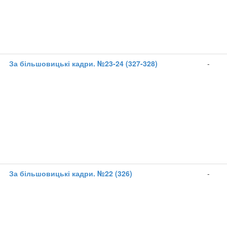
1
За більшовицькі кадри. №23-24 (327-328)
-
1
За більшовицькі кадри. №22 (326)
-