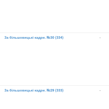
1
За більшовицькі кадри. №30 (334)
-
1
За більшовицькі кадри. №29 (333)
-