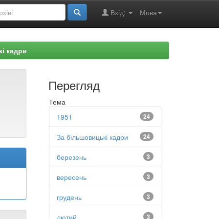
Вхід:
Мова
і кадри
Перегляд
Тема
1951
24
За більшовицькі кадри
24
березень
3
вересень
3
грудень
3
лютий
3