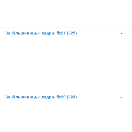
1
За більшовицькі кадри. №21 (325)
-
1
За більшовицькі кадри. №20 (324)
-