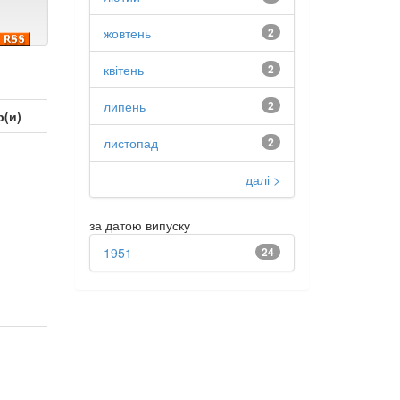
жовтень
2
квітень
2
липень
2
р(и)
листопад
2
далі >
за датою випуску
1951
24