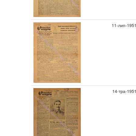
11-лип-195
14-тра-195