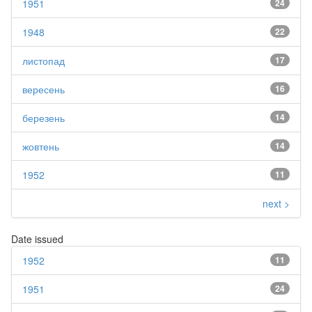
1951
24
1948
22
листопад
17
вересень
16
березень
14
жовтень
14
1952
11
next >
Date issued
1952
11
1951
24