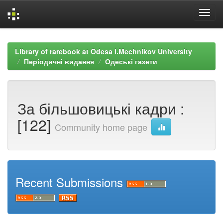
Skip
navigation
Library of rarebook at Odesa I.Mechnikov University
Періодичні видання
Одеські газети
За більшовицькі кадри :
[122]
Community home page
Recent Submissions