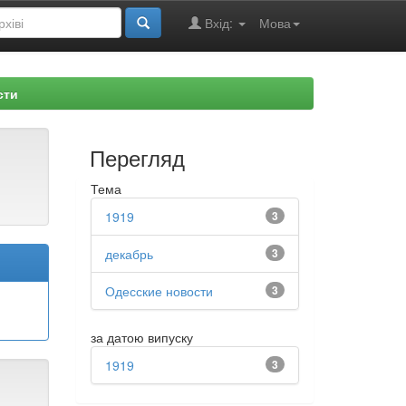
Вхід:
Мова
сти
Перегляд
Тема
1919
3
декабрь
3
Одесские новости
3
за датою випуску
1919
3