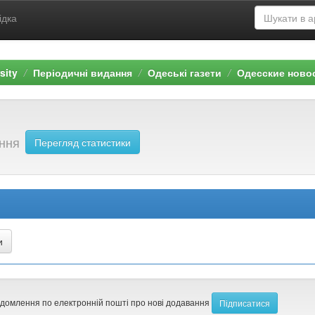
ідка
sity
Періодичні видання
Одеські газети
Одесские ново
ання
Перегляд статистики
ідомлення по електронній пошті про нові додавання