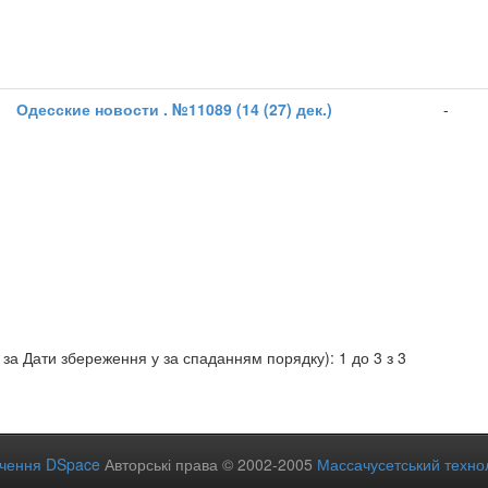
Одесские новости . №11089 (14 (27) дек.)
-
за Дати збереження у за спаданням порядку): 1 до 3 з 3
ечення DSpace
Авторські права © 2002-2005
Массачусетський технол