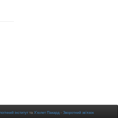
огічний інститут
та
Х’юлет Пакард
-
Зворотний зв’язок