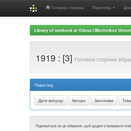
Головна сторінка
Перегляд
Дов
Skip
navigation
Library of rarebook at Odesa I.Mechnikov Univer
1919 : [3]
Головна сторінка зібр
Перегляд
Підпишіться на це зібрання, щоб щодня отримувати пов