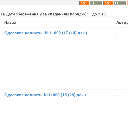
за Дати збереження у за спаданням порядку): 1 до 3 з 3
Назва
Автор
Одесские новости . №11092 (17 (10) дек.)
-
Одесские новости .№11090 (15 (28) дек.)
-