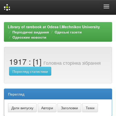
Skip
navigation
Library of rarebook at Odesa I.Mechnikov University
Періодичні видання
Одеські газети
Одесские новости
1917 : [1]
Головна сторінка зібрання
Перегляд статистики
Перегляд