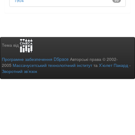
1904
53
Тема від
Програмне забезпечення DSpace
Авторські права © 2002-
2005
Массачусетський технологічний інститут
та
Х’юлет Пакард
-
Зворотний зв’язок