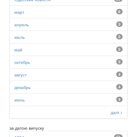
март
6
апрель
5
июль
5
май
5
октябрь
5
август
4
декабрь
4
июнь
4
далі >
за датою випуску