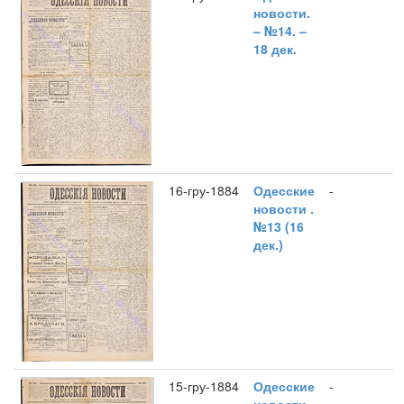
новости.
– №14. –
18 дек.
16-гру-1884
Одесские
-
новости .
№13 (16
дек.)
15-гру-1884
Одесские
-