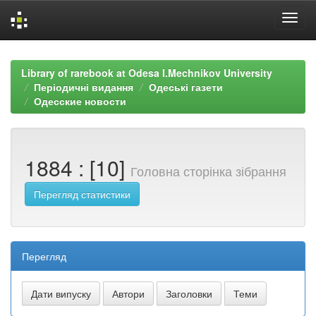
Skip
navigation
Library of rarebook at Odesa I.Mechnikov University
Періодичні видання
Одеські газети
Одесские новости
1884 : [10]
Головна сторінка зібрання
Перегляд статистики
Перегляд