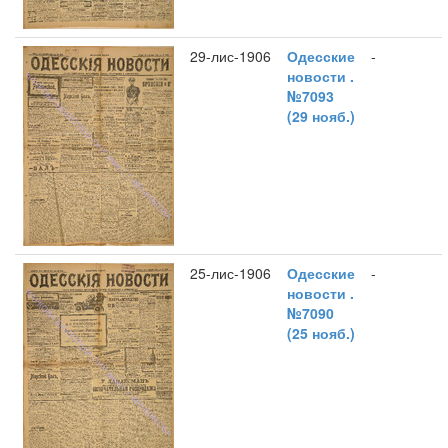
29-лис-1906
Одесские
-
новости .
№7093
(29 нояб.)
25-лис-1906
Одесские
-
новости .
№7090
(25 нояб.)