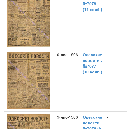
№7078
(11 нояб.)
10-лис-1906
Одесские
-
новости .
№7077
(10 нояб.)
9-лис-1906
Одесские
-
новости .
№7076 (9