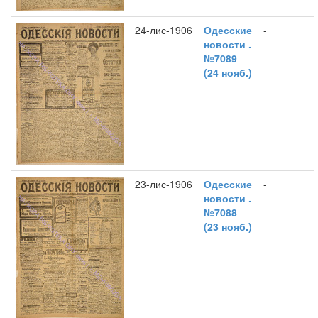
24-лис-1906
Одесские
-
новости .
№7089
(24 нояб.)
23-лис-1906
Одесские
-
новости .
№7088
(23 нояб.)