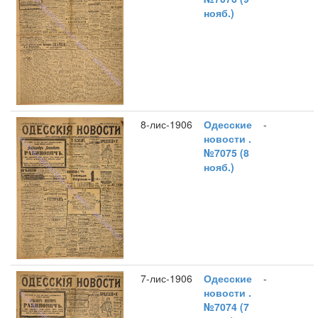
нояб.)
8-лис-1906
Одесские
-
новости .
№7075 (8
нояб.)
7-лис-1906
Одесские
-
новости .
№7074 (7