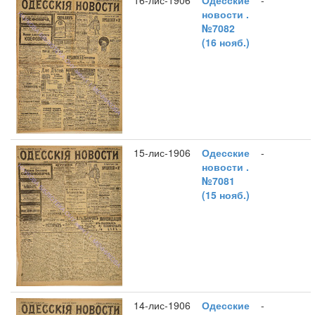
16-лис-1906
Одесские
-
новости .
№7082
(16 нояб.)
15-лис-1906
Одесские
-
новости .
№7081
(15 нояб.)
14-лис-1906
Одесские
-