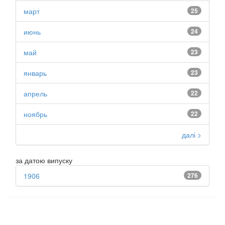
март
25
июнь
24
май
23
январь
23
апрель
22
ноябрь
22
далі >
за датою випуску
1906
276