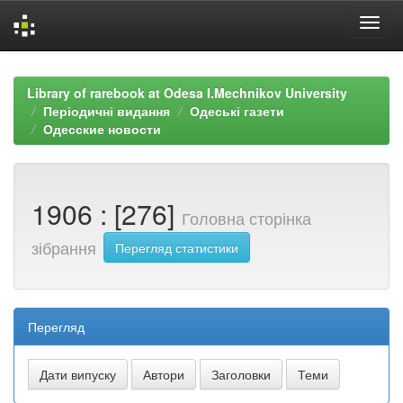
Skip
navigation
Library of rarebook at Odesa I.Mechnikov University
Періодичні видання
Одеські газети
Одесские новости
1906 : [276]
Головна сторінка
зібрання
Перегляд статистики
Перегляд