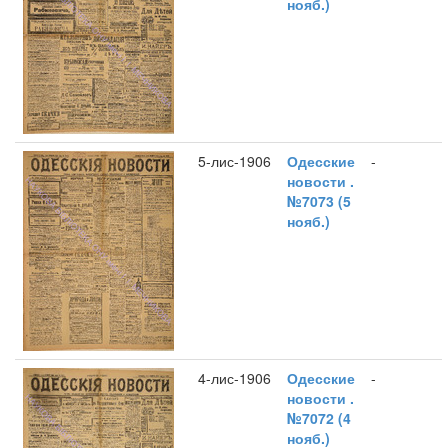
нояб.)
5-лис-1906
Одесские
-
новости .
№7073 (5
нояб.)
4-лис-1906
Одесские
-
новости .
№7072 (4
нояб.)