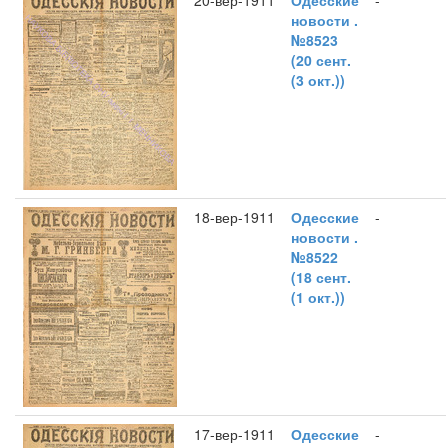
20-вер-1911
Одесские
-
новости .
№8523
(20 сент.
(3 окт.))
18-вер-1911
Одесские
-
новости .
№8522
(18 сент.
(1 окт.))
17-вер-1911
Одесские
-