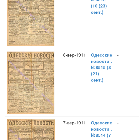
(10 (23)
сент.)
8-вер-1911
Одесские
-
новости .
№8515 (8
(21)
сент.)
7-вер-1911
Одесские
-
новости .
№8514 (7