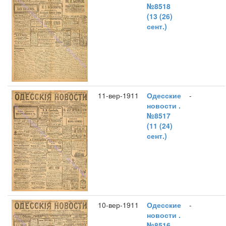
№8518
(13 (26)
сент.)
11-вер-1911
Одесские
-
новости .
№8517
(11 (24)
сент.)
10-вер-1911
Одесские
-
новости .
№8516