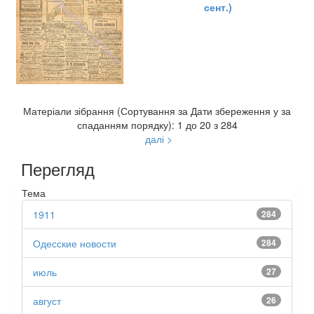
сент.)
Матеріали зібрання (Сортування за Дати збереження у за
спаданням порядку): 1 до 20 з 284
далі >
Перегляд
Тема
1911
284
Одесские новости
284
июль
27
август
26