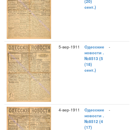
(20)
сент.)
5-вер-1911
Одесские
-
новости .
№8513 (5
(18)
сент.)
4-вер-1911
Одесские
-
новости .
№8512 (4
(17)