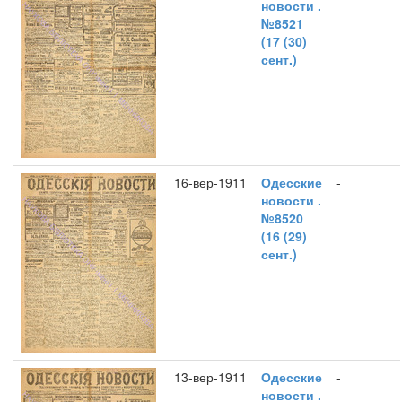
новости .
№8521
(17 (30)
сент.)
16-вер-1911
Одесские
-
новости .
№8520
(16 (29)
сент.)
13-вер-1911
Одесские
-
новости .