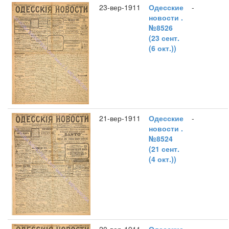
23-вер-1911
Одесские
-
новости .
№8526
(23 сент.
(6 окт.))
21-вер-1911
Одесские
-
новости .
№8524
(21 сент.
(4 окт.))