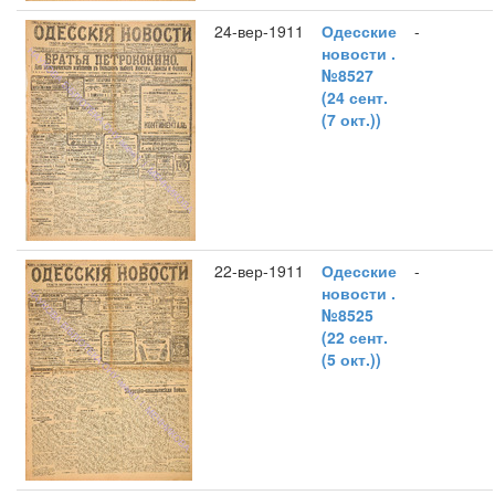
24-вер-1911
Одесские
-
новости .
№8527
(24 сент.
(7 окт.))
22-вер-1911
Одесские
-
новости .
№8525
(22 сент.
(5 окт.))