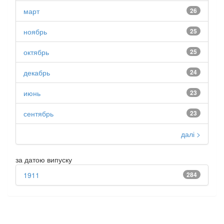
март
26
ноябрь
25
октябрь
25
декабрь
24
июнь
23
сентябрь
23
далі >
за датою випуску
1911
284