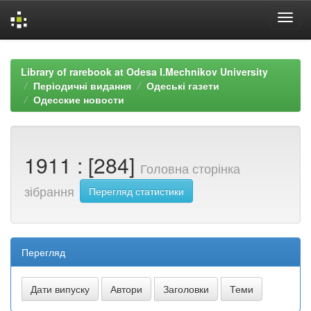
Skip
navigation
Library of rarebook at Odesa I.Mechnikov University
Періодичні видання
Одеські газети
Одесские новости
1911 : [284]
Головна сторінка
зібрання
Перегляд статистики
Перегляд