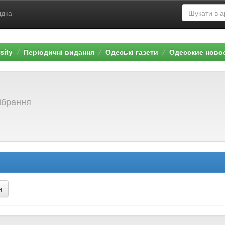
ідка
sity
Періодичні видання
Одеські газети
Одесские ново
зібрання