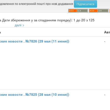
ідомлення по електронній пошті про нові додавання
а Дати збереження у за спаданням порядку): 1 до 20 з 125
далі >
а
Авт
кие новости . №7826 (29 мая (11 июня))
-
кие новости . №7825 (28 мая (10 июня))
-