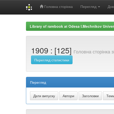
Головна сторінка
Перегляд
Дов
Skip
navigation
Library of rarebook at Odesa I.Mechnikov Univer
1909 : [125]
Головна сторінка 
Перегляд статистики
Перегляд