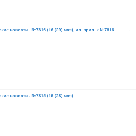
кие новости . №7816 (16 (29) мая), ил. прил. к №7816
-
кие новости . №7815 (15 (28) мая)
-