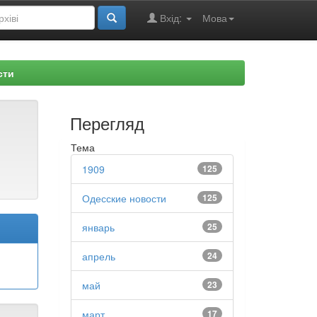
Вхід:
Мова
сти
Перегляд
Тема
1909
125
Одесские новости
125
январь
25
апрель
24
май
23
март
17