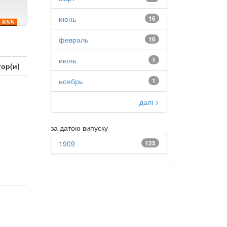
июнь
16
февраль
16
июль
1
ор(и)
ноябрь
1
далі >
за датою випуску
1909
125