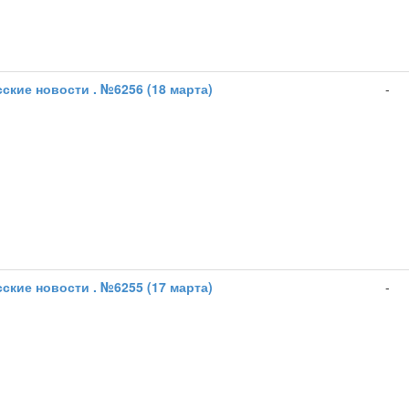
ские новости . №6256 (18 марта)
-
ские новости . №6255 (17 марта)
-