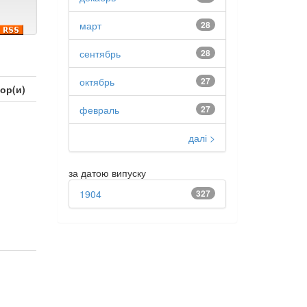
март
28
сентябрь
28
октябрь
27
ор(и)
февраль
27
далі >
за датою випуску
1904
327