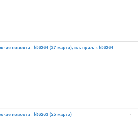
ские новости . №6264 (27 марта), ил. прил. к №6264
-
ские новости . №6263 (25 марта)
-