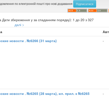
ідомлення по електронній пошті про нові додавання
а Дати збереження у за спаданням порядку): 1 до 20 з 327
далі >
ва
Авт
ские новости . №6266 (31 марта)
-
ские новости . №6265 (28 марта), ил. прил. к №6265
-