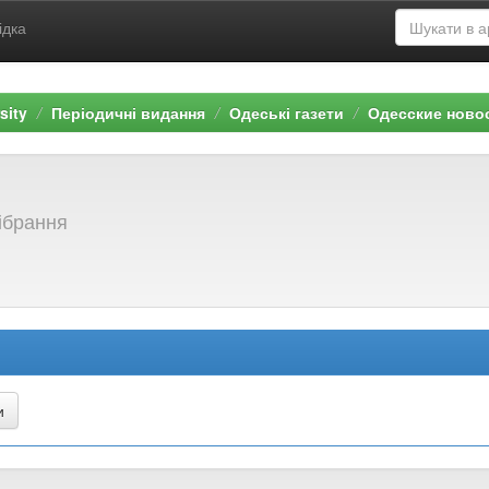
ідка
sity
Періодичні видання
Одеські газети
Одесские ново
зібрання