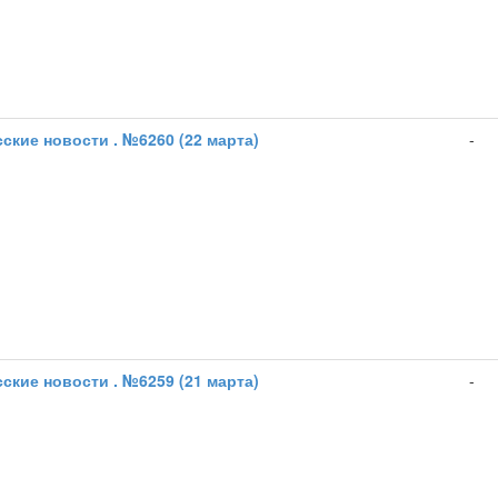
ские новости . №6260 (22 марта)
-
ские новости . №6259 (21 марта)
-