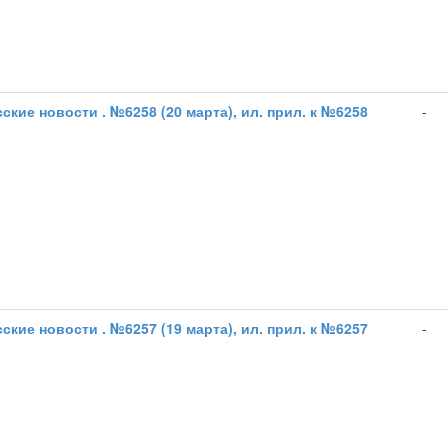
ские новости . №6258 (20 марта), ил. прил. к №6258
-
ские новости . №6257 (19 марта), ил. прил. к №6257
-