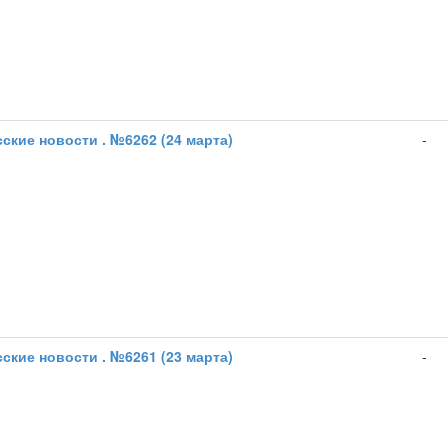
ские новости . №6262 (24 марта)
-
ские новости . №6261 (23 марта)
-