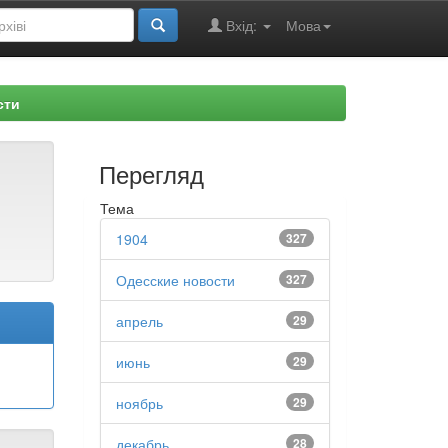
Вхід:
Мова
сти
Перегляд
Тема
1904
327
Одесские новости
327
апрель
29
июнь
29
ноябрь
29
декабрь
28