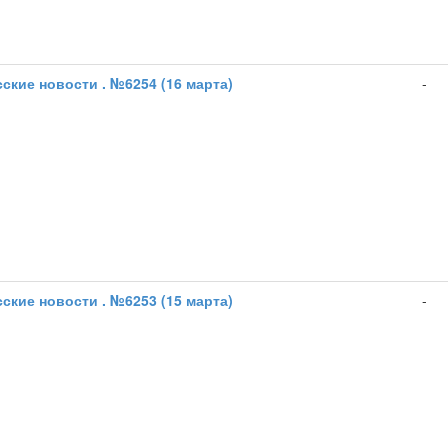
ские новости . №6254 (16 марта)
-
ские новости . №6253 (15 марта)
-