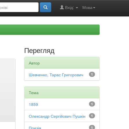
Вхід:
Мова
Перегляд
Автор
Шевченко, Тарас Григорович
1
Тема
1859
1
Олександр Сергійович Пушкін
1
Поезія
1