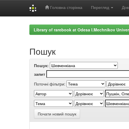
Головна сторінка
Перегляд
Дов
Skip
navigation
Library of rarebook at Odesa I.Mechnikov Univer
Пошук
Пошук:
запит
Поточні фільтри:
Почати новий пошук