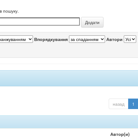
в пошуку.
Впорядкування
Автори
назад
1
Автор(и)