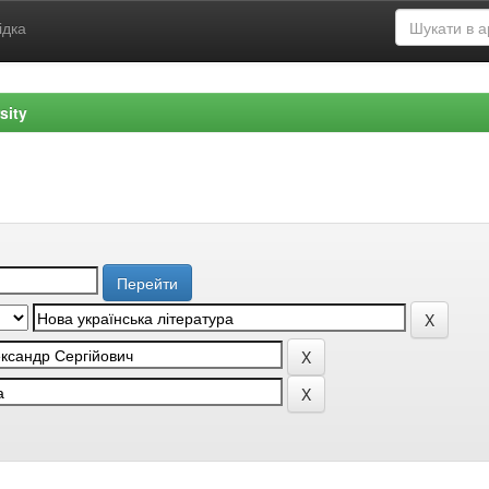
ідка
sity