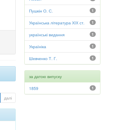
Пушкін О. С.
1
Українська література ХІХ ст.
1
українські видання
1
Україніка
1
Шевченко Т. Г.
1
за датою випуску
1859
1
далі