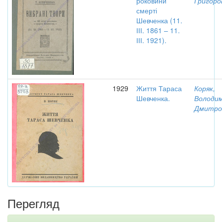
роковини
Григоро
смерті
Шевченка (11.
ІІІ. 1861 – 11.
ІІІ. 1921).
1929
Життя Тараса
Коряк,
Шевченка.
Володи
Дмитро
Перегляд