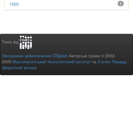
1920
1
Тема від
Програмне забезпечення DSpace
Авторські права © 2002-
2005
Массачусетський технологічний інститут
та
Х’юлет Пакард
-
Зворотний зв’язок