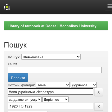
Skip
navigation
Library of rarebook at Odesa I.Mechnikov University
Пошук
Пошук:
запит
Поточні фільтри: