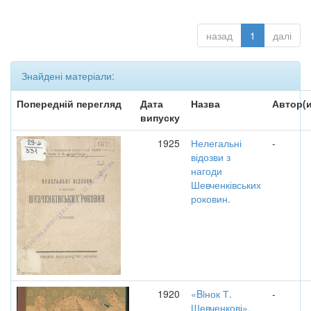
назад
1
далі
Знайдені матеріали:
Попередній перегляд
Дата
Назва
Автор(и
випуску
1925
Нелегальні
-
відозви з
нагоди
Шевченківських
роковин.
1920
«Biнок Т.
-
Шевченкові».