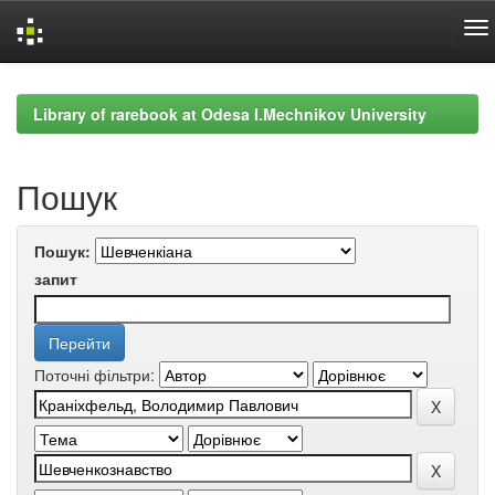
Skip
navigation
Library of rarebook at Odesa I.Mechnikov University
Пошук
Пошук:
запит
Поточні фільтри: