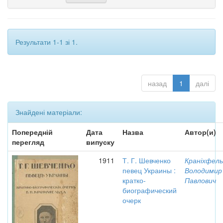
Результати 1-1 зі 1.
назад
1
далі
Знайдені матеріали:
Попередній
Дата
Назва
Автор(и)
перегляд
випуску
1911
Т. Г. Шевченко
Краніхфель
певец Украины :
Володимир
кратко-
Павлович
биографический
очерк