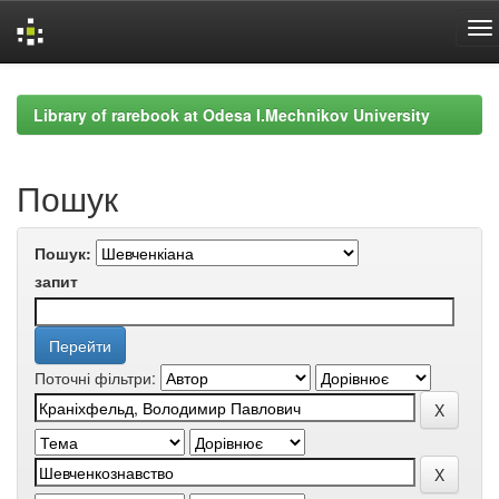
Skip
navigation
Library of rarebook at Odesa I.Mechnikov University
Пошук
Пошук:
запит
Поточні фільтри: