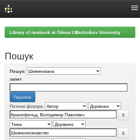
Skip
navigation
Library of rarebook at Odesa I.Mechnikov University
Пошук
Пошук:
запит
Поточні фільтри: