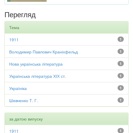
Перегляд
Тема
1911
1
Володимир Павлович Краніхфельд
1
Нова українська література
1
Українська література ХІХ ст.
1
Україніка
1
Шевченко Т. Г.
1
за датою випуску
1911
1