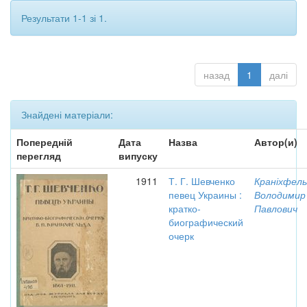
Результати 1-1 зі 1.
назад
1
далі
Знайдені матеріали:
Попередній
Дата
Назва
Автор(и)
перегляд
випуску
1911
Т. Г. Шевченко
Краніхфель
певец Украины :
Володимир
кратко-
Павлович
биографический
очерк