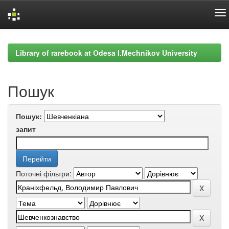
Skip
navigation
Library of rarebook at Odesa I.Mechnikov University
Пошук
Пошук:
запит
Поточні фільтри: