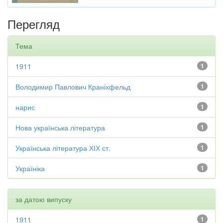
Перегляд
Тема
1911
1
Володимир Павлович Краніхфельд
1
нарис
1
Нова українська література
1
Українська література ХІХ ст.
1
Україніка
1
за датою випуску
1911
1