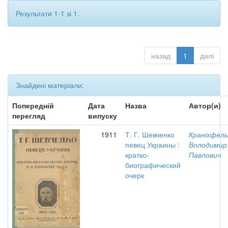
Результати 1-1 зі 1.
назад
1
далі
Знайдені матеріали:
Попередній
Дата
Назва
Автор(и)
перегляд
випуску
1911
Т. Г. Шевченко
Краніхфель
певец Украины :
Володимир
кратко-
Павлович
биографический
очерк