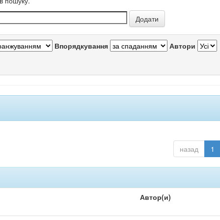
в пошуку.
Впорядкування
Автори
назад
1
Автор(и)