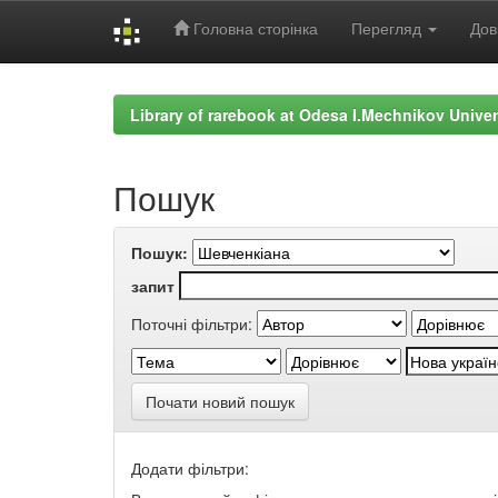
Головна сторінка
Перегляд
Дов
Skip
navigation
Library of rarebook at Odesa I.Mechnikov Univer
Пошук
Пошук:
запит
Поточні фільтри:
Почати новий пошук
Додати фільтри: