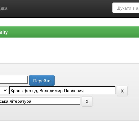
ідка
sity