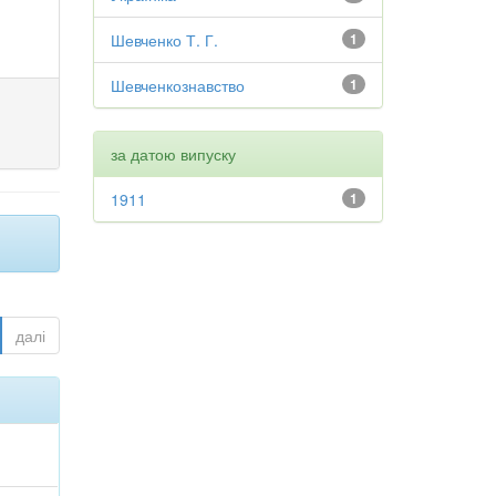
Шевченко Т. Г.
1
Шевченкознавство
1
за датою випуску
1911
1
далі