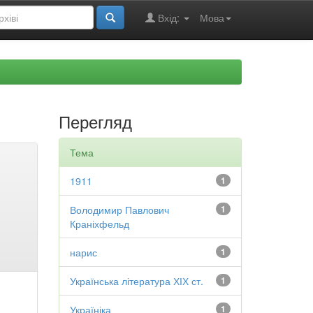
Вхід:
Мова
Перегляд
Тема
1911
1
Володимир Павлович
1
Краніхфельд
нарис
1
Українська література ХІХ ст.
1
Україніка
1