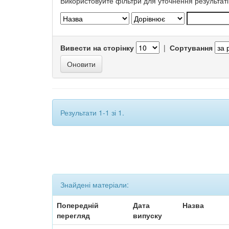
Використовуйте фільтри для уточнення результаті
Вивести на сторінку
|
Сортування
Результати 1-1 зі 1.
Знайдені матеріали:
Попередній
Дата
Назва
перегляд
випуску