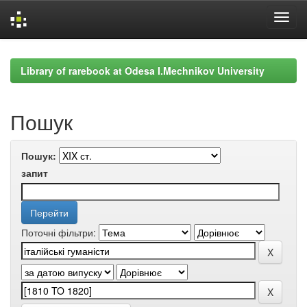
Skip
navigation
Library of rarebook at Odesa I.Mechnikov University
Пошук
Пошук:
запит
Поточні фільтри: