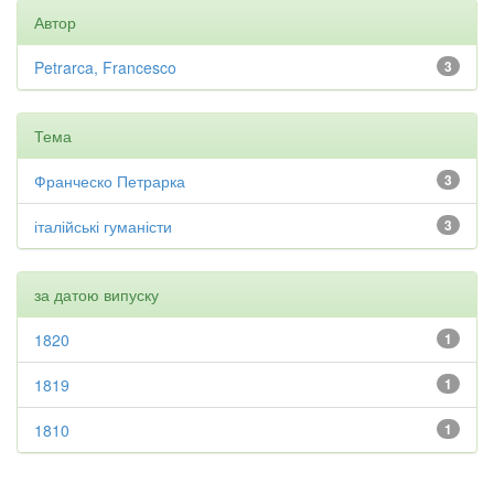
Автор
Petrarca, Francesco
3
Тема
Франческо Петрарка
3
італійські гуманісти
3
за датою випуску
1820
1
1819
1
1810
1