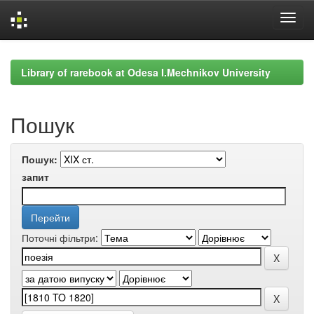
Skip
navigation
Library of rarebook at Odesa I.Mechnikov University
Пошук
Пошук:
запит
Поточні фільтри: