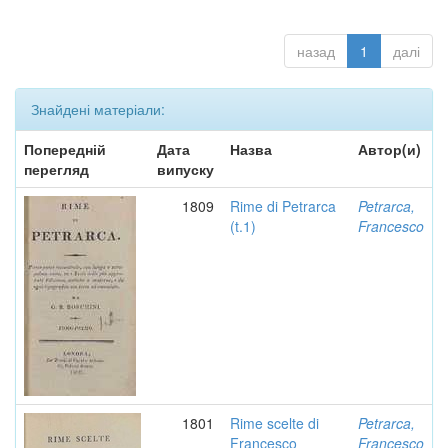
назад
1
далі
Знайдені матеріали:
Попередній
Дата
Назва
Автор(и)
перегляд
випуску
1809
Rime di Petrarca
Petrarca,
(t.1)
Francesco
1801
Rime scelte di
Petrarca,
Francesco
Francesco