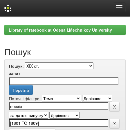
Skip
navigation
Library of rarebook at Odesa I.Mechnikov University
Пошук
Пошук:
запит
Поточні фільтри: