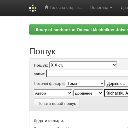
Головна сторінка
Перегляд
Дов
Skip
navigation
Library of rarebook at Odesa I.Mechnikov Univer
Пошук
Пошук:
запит
Поточні фільтри:
Почати новий пошук
Додати фільтри: