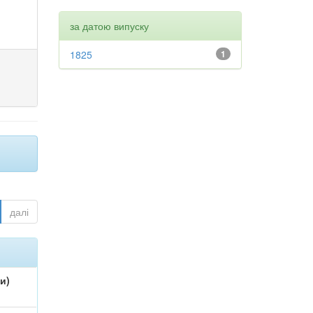
за датою випуску
1825
1
далі
и)