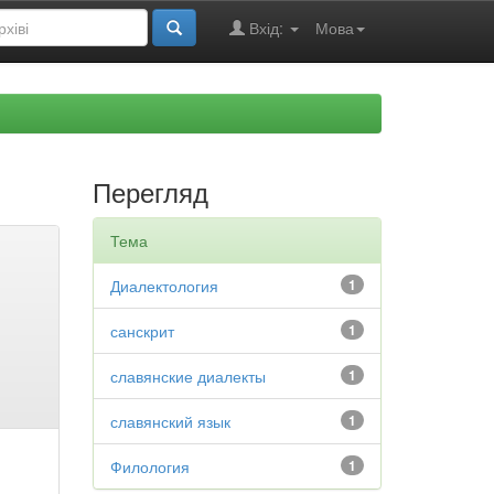
Вхід:
Мова
Перегляд
Тема
Диалектология
1
санскрит
1
славянские диалекты
1
славянский язык
1
Филология
1