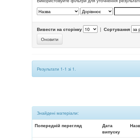
Використовуйте фільтри для уточнення результаті
Вивести на сторінку
|
Сортування
Результати 1-1 зі 1.
Знайдені матеріали:
Попередній перегляд
Дата
Наз
випуску