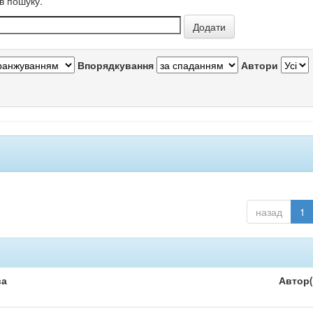
в пошуку.
Впорядкування
Автори
назад
1
ва
Автор(