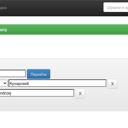
ідка
sity