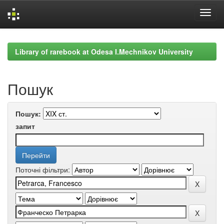
Skip
navigation
Library of rarebook at Odesa I.Mechnikov University
Пошук
Пошук:
запит
Поточні фільтри: