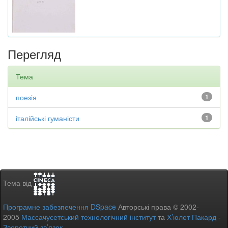
Перегляд
Тема
поезія
1
італійські гуманісти
1
Тема від
Програмне забезпечення DSpace
Авторські права © 2002-
2005
Массачусетський технологічний інститут
та
Х’юлет Пакард
-
Зворотний зв’язок