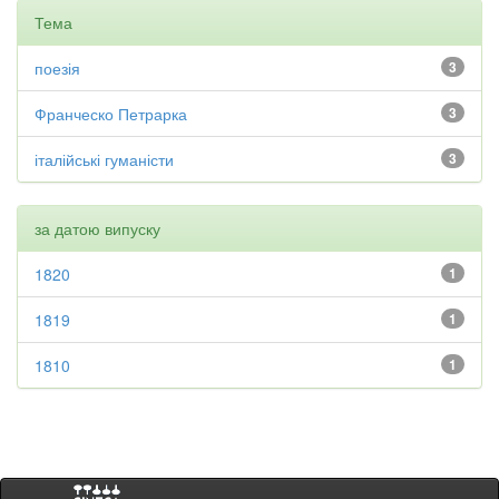
Тема
поезія
3
Франческо Петрарка
3
італійські гуманісти
3
за датою випуску
1820
1
1819
1
1810
1