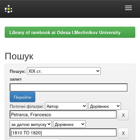
Skip
navigation
Library of rarebook at Odesa I.Mechnikov University
Пошук
Пошук:
запит
Поточні фільтри: