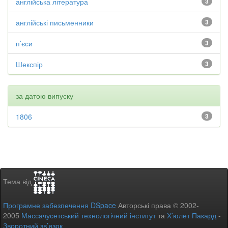
англійська література
3
англійські письменники
3
п’єси
3
Шекспір
3
за датою випуску
1806
3
Тема від
Програмне забезпечення DSpace
Авторські права © 2002-
2005
Массачусетський технологічний інститут
та
Х’юлет Пакард
-
Зворотний зв’язок