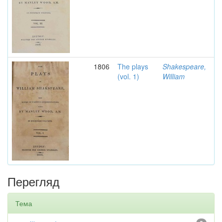
1806
The plays
Shakespeare,
(vol. 1)
William
Перегляд
Тема