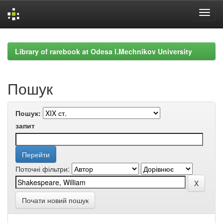
Skip
navigation
Library of rarebook at Odesa I.Mechnikov University
Пошук
Пошук:
запит
Поточні фільтри:
Почати новий пошук