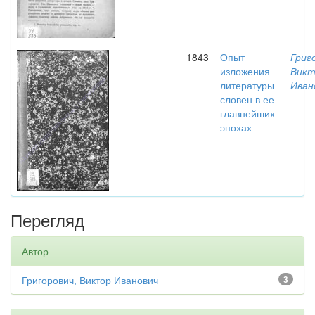
1843
Опыт
Григ
изложения
Викт
литературы
Иван
словен в ее
главнейших
эпохах
Перегляд
Автор
Григорович, Виктор Иванович
3