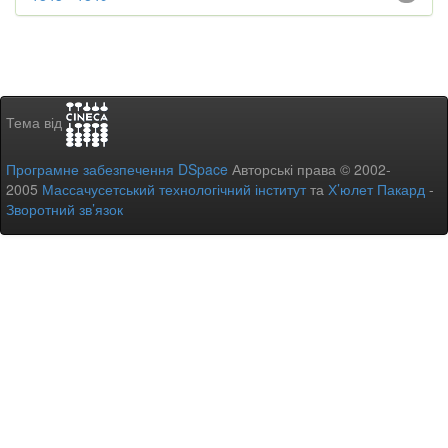
Тема від
Програмне забезпечення DSpace
Авторські права © 2002-
2005
Массачусетський технологічний інститут
та
Х’юлет Пакард
-
Зворотний зв’язок