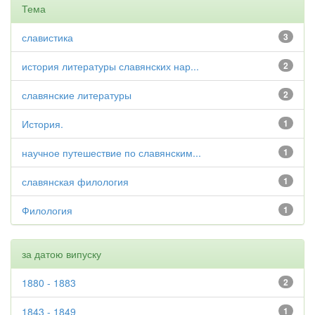
Тема
славистика
3
история литературы славянских нар...
2
славянские литературы
2
История.
1
научное путешествие по славянским...
1
славянская филология
1
Филология
1
за датою випуску
1880 - 1883
2
1843 - 1849
1