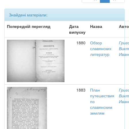
Знайдені матеріали:
Попередній перегляд
Дата
Назва
Авто
випуску
1880
Обзор
Григ
славянских
Викт
литератур
Иван
1883
План
Григ
путешествия
Викт
по
Иван
славянским
землям