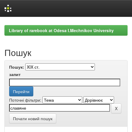
Skip
navigation
Library of rarebook at Odesa I.Mechnikov University
Пошук
Пошук:
запит
Поточні фільтри:
Почати новий пошук