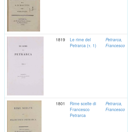
1819
Le rime del
Petrarca,
Petrarca (т. 1)
Francesco
1801
Rime scelte di
Petrarca,
Francesco
Francesco
Petrarca