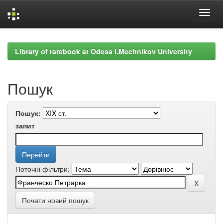
Skip
navigation
Library of rarebook at Odesa I.Mechnikov University
Пошук
Пошук:
запит
Поточні фільтри:
Почати новий пошук