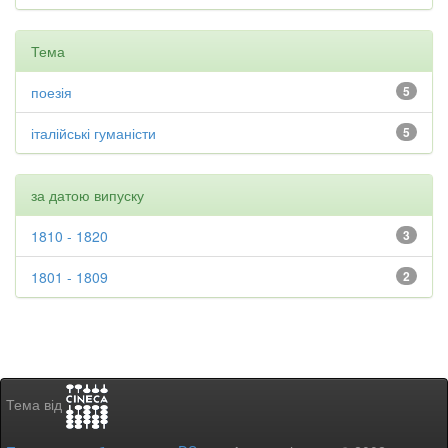
Тема
поезія
5
італійські гуманісти
5
за датою випуску
1810 - 1820
3
1801 - 1809
2
Тема від