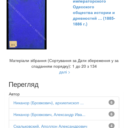
императорского
Одесского
общества истории и
древностей … (1885-
1886 г.)
Матеріали зібрання (Сортування за Дати збереження у за
спаданням порядку): 1 до 20 з 134
далі >
Перегляд
Автор
Никанор (Бровкович), архиепископ ...
6
Никанор (Бровкович, Александр Ива...
6
Скальковский, Аполлон Александрович
4