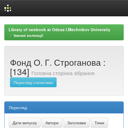
Skip
navigation
Library of rarebook at Odesa I.Mechnikov University
Іменні колекції
Фонд О. Г. Строганова :
[134]
Головна сторінка зібрання
Перегляд статистики
Перегляд