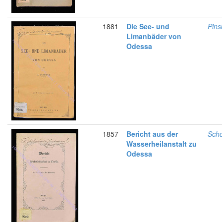
1881
Die See- und
Pins
Limanbäder von
Odessa
1857
Bericht aus der
Scho
Wasserheilanstalt zu
Odessa