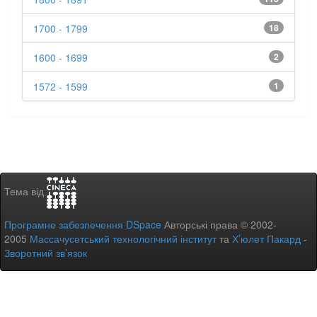
1700 - 1799
18
1600 - 1699
2
1572 - 1599
1
Тема від
Програмне забезпечення DSpace
Авторські права © 2002-
2005
Массачусетський технологічний інститут
та
Х’юлет Пакард
-
Зворотний зв’язок