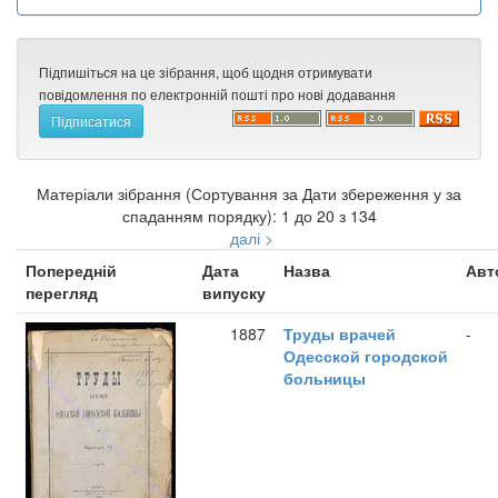
Підпишіться на це зібрання, щоб щодня отримувати
повідомлення по електронній пошті про нові додавання
Матеріали зібрання (Сортування за Дати збереження у за
спаданням порядку): 1 до 20 з 134
далі >
Попередній
Дата
Назва
Авт
перегляд
випуску
1887
Труды врачей
-
Одесской городской
больницы