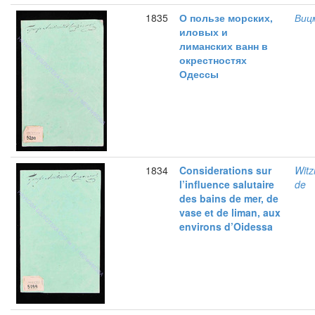
1835
О пользе морских,
Виц
иловых и
лиманских ванн в
окрестностях
Одессы
1834
Considerations sur
Wit
l’influence salutaire
de
des bains de mer, de
vase et de liman, aux
environs d’Oidessa