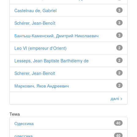
Castelnau de, Gabriel
3
Schérer, Jean-Benoît
3
Бантыш-Каменский, Дмитрий Николаевич
3
Leo VI (empereur d'Orient)
2
Lesseps, Jean Baptiste Barthélemy de
2
Scherer, Jean-Benoit
2
Маркович, Яков Андреевич
2
далі >
Тема
Одессика
40
одессика
40