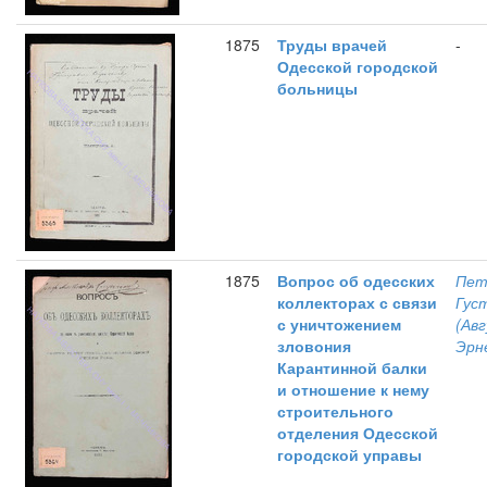
1875
Труды врачей
-
Одесской городской
больницы
1875
Вопрос об одесских
Пет
коллекторах с связи
Гус
с уничтожением
(Ав
зловония
Эрн
Карантинной балки
и отношение к нему
строительного
отделения Одесской
городской управы