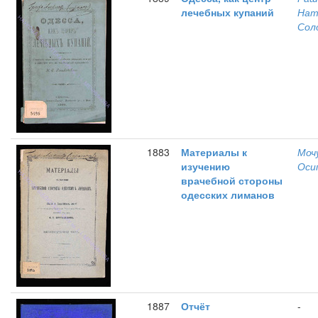
лечебных купаний
Нат
Сол
1883
Материалы к
Моч
изучению
Оси
врачебной стороны
одесских лиманов
1887
Отчёт
-