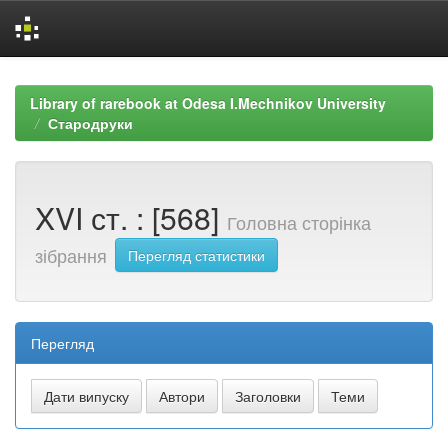
Skip
navigation
Library of rarebook at Odesa I.Mechnikov University
Стародруки
XVI ст. : [568]
Головна сторінка
зібрання
Перегляд статистики
Перегляд