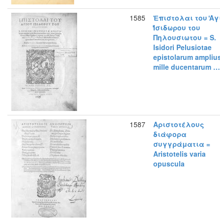
1585
Ἐπιστολαι του ̔Αγ
̓Ισιδωρου του
Πηλουσιωτου = S.
Isidori Pelusiotae
epistolarum ampliu
mille ducentarum …
1587
Αριστοτέλους
διάφορα
συγγράματια =
Aristotelis varia
opuscula