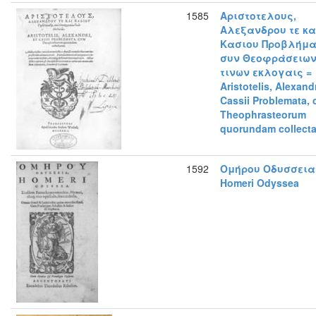
1585
Αριστοτελους,
Αλεξανδρου τε κα
Κασιου Προβλήμα
συν Θεοφράσειω
τινων εκλογαις =
Aristotelis, Alexandr
Cassii Problemata,
Theophrasteorum
quorundam collecta
1592
Ομήρου Οδυσσεια
Homeri Odyssea