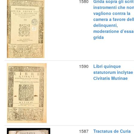
1580
Grida sopra gli scritt
instromenti che no
vagliono contra la
camera a favore dell
delinquenti,
moderatione d’essa
grida
1590
Libri quinque
statutorum inclytae
Сivitatis Mutinae
1587
Tractatus de Curia