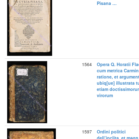
Pisana …
1564
Opera Q. Horatii Fla
cum metrica Carmi
ratione, et argumen
ubiq[ue] illustrata 
etiam doctissimoru
virorum
1597
Ordini politici
dell’inclita, et magn