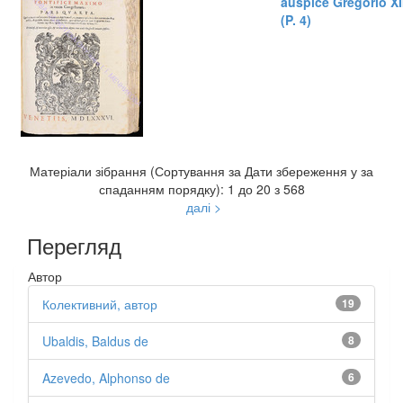
auspice Gregorio XI
(P. 4)
Матеріали зібрання (Сортування за Дати збереження у за
спаданням порядку): 1 до 20 з 568
далі >
Перегляд
Автор
Колективний, автор
19
Ubaldis, Baldus de
8
Azevedo, Alphonso de
6