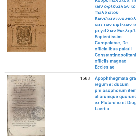
Κουροπαλάτου, Π
των οφίκιαλων το
παλλάτου
Κωνσταντινουπόλ
και των οφίκιων 
μεγάλων Εκκλησί
Sapientissimi
Curopalatae, De
officialibus palatii
Constantinopolitani
officiis magnae
Ecclesiae
1568
Apophthegmata gra
regum et ducum,
philosophorum item
aliorumque quorun
ex Plutarcho et Dio
Laertio