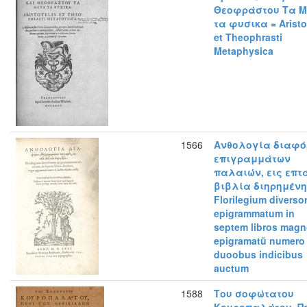
Θεοφράστου Τα Μ
τα φυσικα = Aristo
et Theophrasti
Metaphysica
1566
Ανθολογία διαφ
επιγραμμάτων
παλαιών, εις επτ
βιβλία διηρημένη
Florilegium divers
epigrammatum in
septem libros mag
epigramatŭ numero 
duoobus indicibus
auctum
1588
Του σοφώτατου