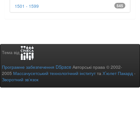
1501 - 1599
545
Тема від
Програмне забезпечення DSpace
Авторські права © 2002-
2005
Массачусетський технологічний інститут
та
Х’юлет Пакард
-
Зворотний зв’язок