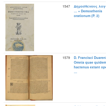
1547
Δημοσθενους λογ
… = Demosthenis
orationum (P. 2)
1579
D. Francisci Duaren
Omnia quae quide
hactenus extant op
…