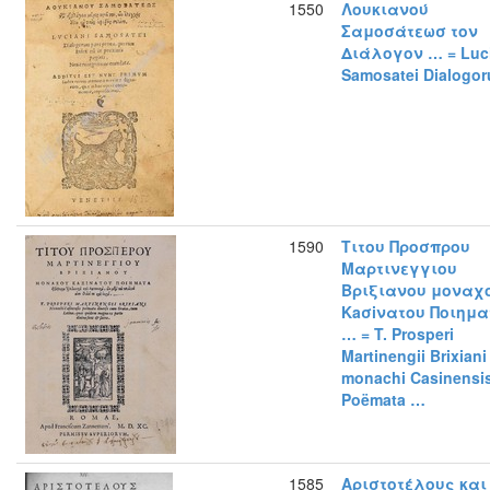
1550
Λουκιανού
Σαμοσάτεωσ τον
Διάλογον … = Luci
Samosatei Dialogo
1590
Τιτου Προσπρου
Μαρτινεγγιου
Βριξιανου μοναχ
Κaσiνατου Ποιημα
… = T. Prosperi
Martinengii Brixiani
monachi Casinensi
Poëmata …
1585
Αριστοτέλους και