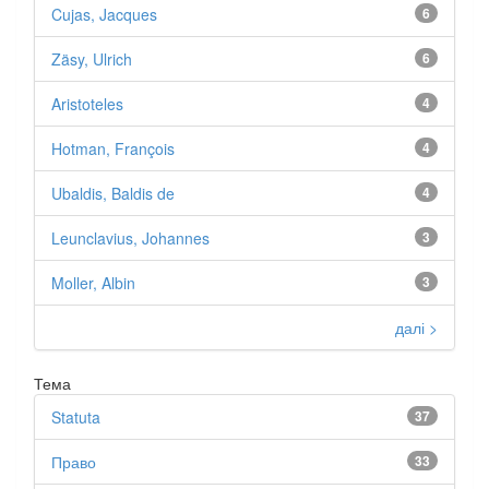
Cujas, Jacques
6
Zäsy, Ulrich
6
Aristoteles
4
Hotman, François
4
Ubaldis, Baldis de
4
Leunclavius, Johannes
3
Moller, Albin
3
далі >
Тема
Statuta
37
Право
33