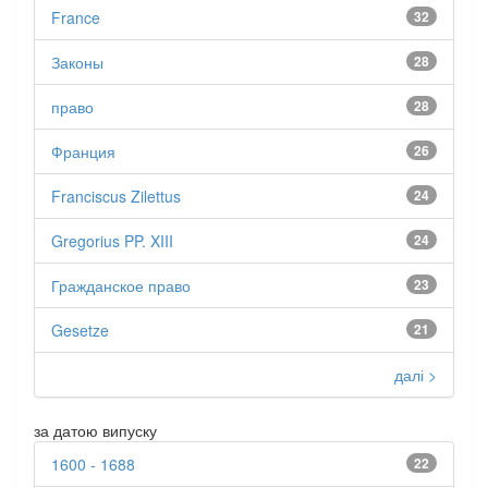
France
32
Законы
28
право
28
Франция
26
Franciscus Zilettus
24
Gregorius PP. XIII
24
Гражданское право
23
Gesetze
21
далі >
за датою випуску
1600 - 1688
22