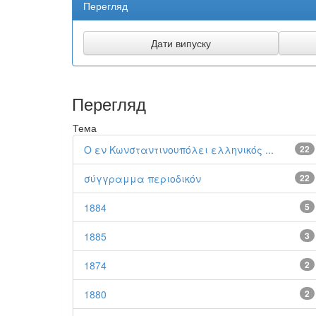
Перегляд
Перегляд
Тема
Ο εν Κωνσταντινουπόλει ελληνικός ...
22
σύγγραμμα περιοδικόν
22
1884
5
1885
3
1874
2
1880
2