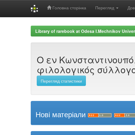
Головна сторінка
Перегляд
Дов
Skip
navigation
Library of rarebook at Odesa I.Mechnikov Univer
Ο εν Κωνσταντινουπό
φιλολογικός σύλλογος
Перегляд статистики
Нові матеріали