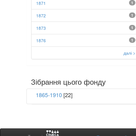
1871
1
1872
1
1873
1
1876
1
далі >
Зібрання цього фонду
1865-1910
[22]