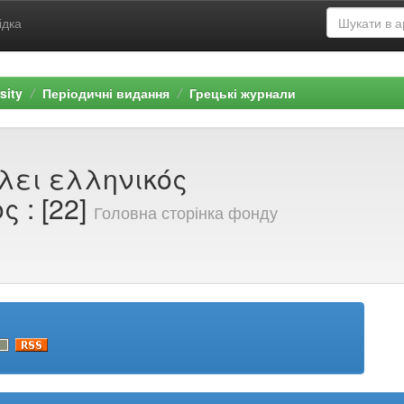
ідка
sity
Періодичні видання
Грецькі журнали
λει ελληνικός
 : [22]
Головна сторінка фонду