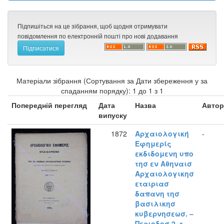
Підпишіться на це зібрання, щоб щодня отримувати
повідомлення по електронній пошті про нові додавання
Матеріали зібрання (Сортування за Дати збереження у за
спаданням порядку): 1 до 1 з 1
Попередній перегляд
Дата
Назва
Автор
випуску
1872
Αρχαιολογική
-
Εφημερίς
εκδιδομενη υπο
τησ εν Αθηναισ
Αρχαιολογικησ
εταιριασ
δαπανη τησ
βασιλικησ
κυβερνησεωσ. –
Περιοδοσ 2, τ.