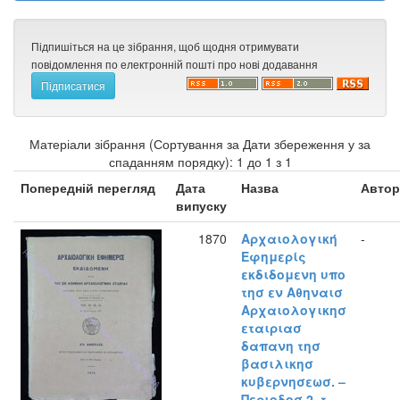
Підпишіться на це зібрання, щоб щодня отримувати
повідомлення по електронній пошті про нові додавання
Матеріали зібрання (Сортування за Дати збереження у за
спаданням порядку): 1 до 1 з 1
Попередній перегляд
Дата
Назва
Автор
випуску
1870
Αρχαιολογική
-
Εφημερίς
εκδιδομενη υπο
τησ εν Αθηναισ
Αρχαιολογικησ
εταιριασ
δαπανη τησ
βασιλικησ
κυβερνησεωσ. –
Περιοδοσ 2, τ.