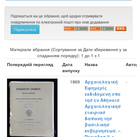
Підпишіться на це зібрання, щоб щодня отримувати
повідомлення по електронній пошті про нові додавання
Матеріали зібрання (Сортування за Дати збереження у за
спаданням порядку): 1 до 1 з 1
Попередній перегляд
Дата
Назва
Авто
випуску
1869
Αρχαιολογική
-
Εφημερίς
εκδιδομενη υπο
τησ εν Αθηναισ
Αρχαιολογικησ
εταιριασ
δαπανη τησ
βασιλικησ
κυβερνησεωσ. –
Περιοδοσ 2, τ.