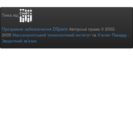
Тема від
Програмне забезпечення DSpace
Авторські права © 2002-
2005
Массачусетський технологічний інститут
та
Х’юлет Пакард
-
Зворотний зв’язок