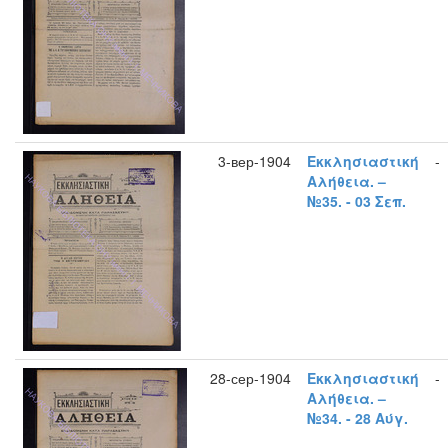
3-вер-1904
Εκκλησιαστική
-
Αλήθεια. –
№35. - 03 Σεπ.
28-сер-1904
Εκκλησιαστική
-
Αλήθεια. –
№34. - 28 Αύγ.