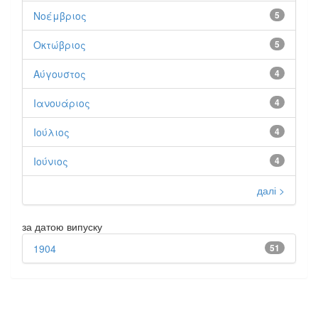
Νοέμβριος
5
Οκτώβριος
5
Αύγουστος
4
Ιανουάριος
4
Ιούλιος
4
Ιούνιος
4
далі >
за датою випуску
1904
51