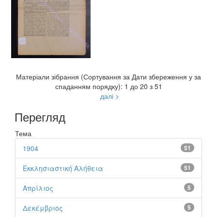
Матеріали зібрання (Сортування за Дати збереження у за
спаданням порядку): 1 до 20 з 51
далі >
Перегляд
Тема
1904
51
Εκκλησιαστική Αλήθεια
51
Απρίλιος
5
Δεκέμβριος
5