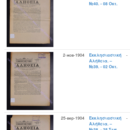
№40. - 08 Οκτ.
2-жов-1904
Εκκλησιαστική
-
Αλήθεια. –
№39. - 02 Οκτ.
25-вер-1904
Εκκλησιαστική
-
Αλήθεια. –
№38. - 25 Σεπ.