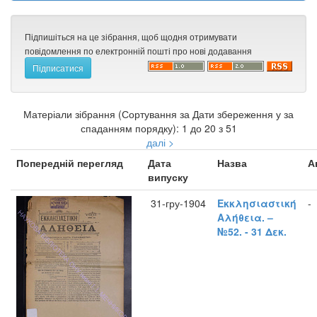
Підпишіться на це зібрання, щоб щодня отримувати
повідомлення по електронній пошті про нові додавання
Матеріали зібрання (Сортування за Дати збереження у за
спаданням порядку): 1 до 20 з 51
далі >
Попередній перегляд
Дата
Назва
А
випуску
31-гру-1904
Εκκλησιαστική
-
Αλήθεια. –
№52. - 31 Δεκ.