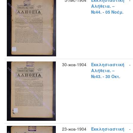
5-лис-1904
Εκκλησιαστική
-
Αλήθεια. –
№44. - 05 Νοέμ.
30-жов-1904
Εκκλησιαστική
-
Αλήθεια. –
№43. - 30 Οκτ.
23-жов-1904
Εκκλησιαστική
-