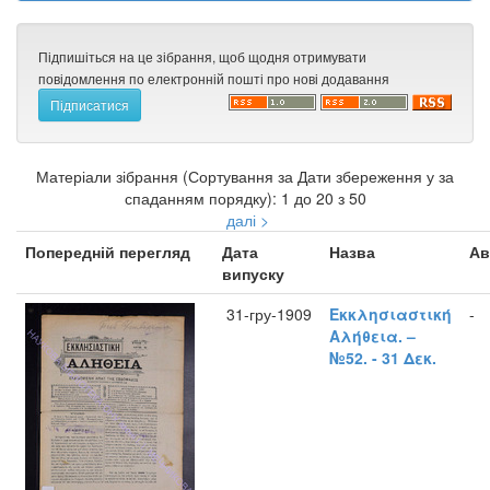
Підпишіться на це зібрання, щоб щодня отримувати
повідомлення по електронній пошті про нові додавання
Матеріали зібрання (Сортування за Дати збереження у за
спаданням порядку): 1 до 20 з 50
далі >
Попередній перегляд
Дата
Назва
Ав
випуску
31-гру-1909
Εκκλησιαστική
-
Αλήθεια. –
№52. - 31 Δεκ.