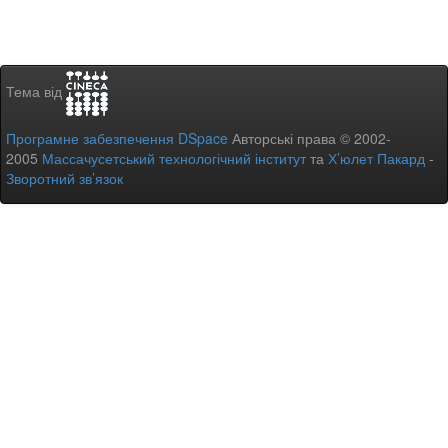
Тема від
Програмне забезпечення DSpace
Авторські права © 2002-
2005
Массачусетський технологічний інститут
та
Х’юлет Пакард
-
Зворотний зв’язок