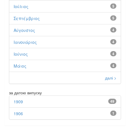
Ιούλιος
5
Σεπτέμβριος
5
Αύγουστος
4
Ιανουάριος
4
Ιούνιος
4
Μάιος
4
далі >
за датою випуску
1909
49
1906
1