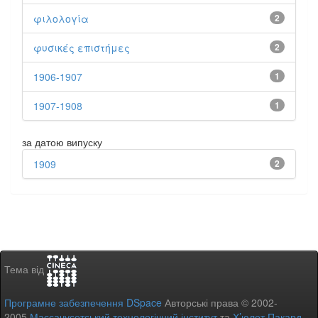
φιλολογία
2
φυσικές επιστήμες
2
1906-1907
1
1907-1908
1
за датою випуску
1909
2
Тема від
Програмне забезпечення DSpace
Авторські права © 2002-
2005
Массачусетський технологічний інститут
та
Х’юлет Пакард
-