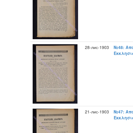
28-лис-1903
№48: Απ
Εκκλησια
21-лис-1903
№47: Απ
Εκκλησια