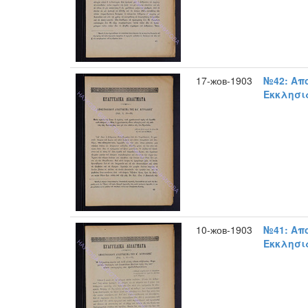
17-жов-1903
№42: Απ
Εκκλησια
10-жов-1903
№41: Απ
Εκκλησια