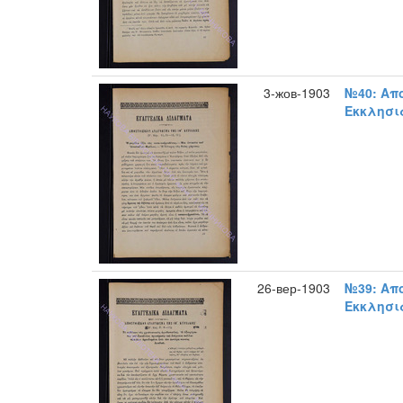
3-жов-1903
№40: Απ
Εκκλησια
26-вер-1903
№39: Απ
Εκκλησια