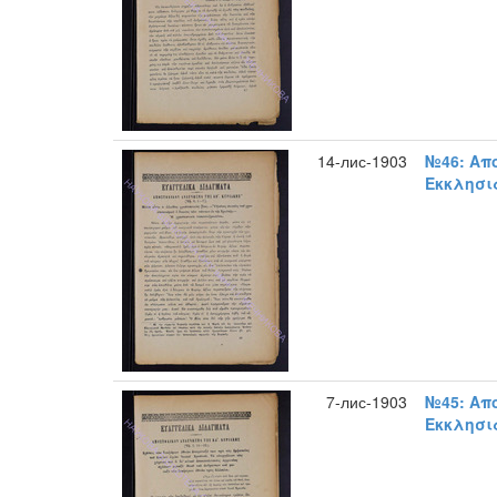
14-лис-1903
№46: Απ
Εκκλησια
7-лис-1903
№45: Απ
Εκκλησια