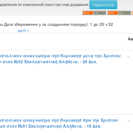
ідомлення по електронній пошті про нові додавання
а Дати збереження у за спаданням порядку): 1 до 20 з 52
далі >
Ав
οστολικον αναγνωσμα τησ Κυριακησ μετα την Χριστου
-
 στον №52 Εκκλησιαστική Αλήθεια. - 26 Δεκ.
οστολικον αναγνωσμα τησ Κυριακησ προ τηε Χριστου
-
σ στον №51 Εκκλησιαστική Αλήθεια. - 19 Δεκ.