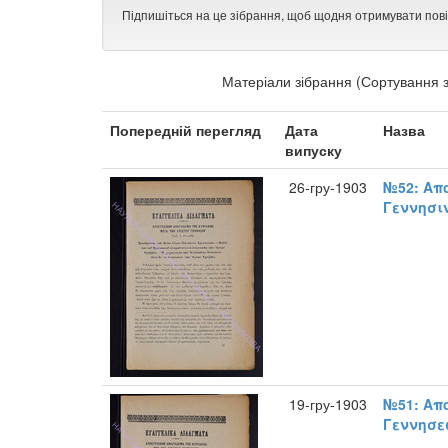
Підпишіться на це зібрання, щоб щодня отримувати пов
Матеріали зібрання (Сортування з
Попередній перегляд
Дата
Назва
випуску
26-гру-1903
№52: Απ
Γεννησιν
19-гру-1903
№51: Απ
Γεννησεω