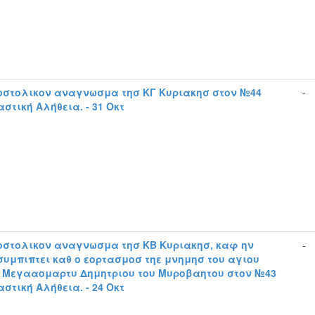
οστολικον αναγνωσμα τησ ΚΓ Κυριακησ στον №44
-
στική Αλήθεια. - 31 Οκτ
οστολικον αναγνωσμα τησ KΒ Κυριακησ, καφ ην
-
συμπιπτει καθ ο εορτασμοσ τηε μνημησ του αγιου
 Μεγααομαρτυ Δημητριου του Μυροβαητου στον №43
στική Αλήθεια. - 24 Οκτ