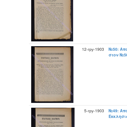
12-гру-1903
№50: Απ
στον №50
5-гру-1903
№49: Απ
Εκκλησια