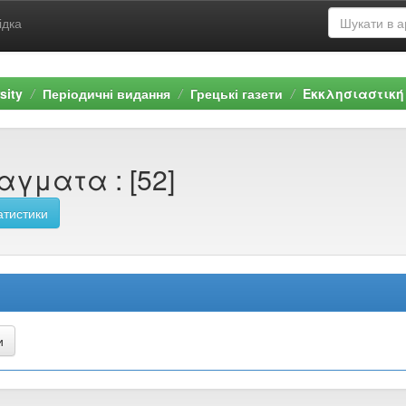
ідка
sity
Періодичні видання
Грецькі газети
Εκκλησιαστική
αγματα : [52]
атистики