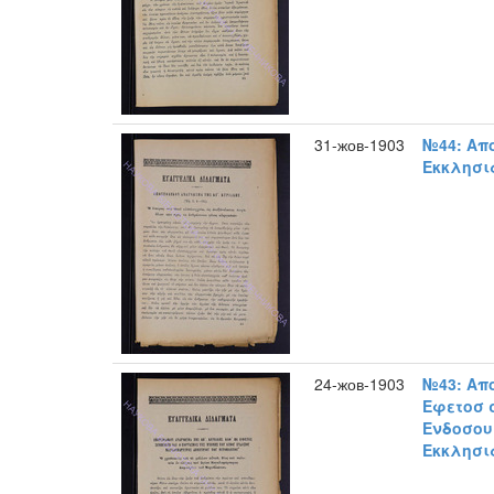
31-жов-1903
№44: Απ
Εκκλησια
24-жов-1903
№43: Απ
Εφετοσ 
Ενδοσου
Εκκλησια