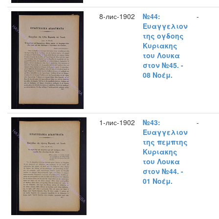
8-лис-1902
№44:
-
Ευαγγελιον
της ογδοης
Κυριακης
του Λουκα
στον №45. -
08 Νοέμ.
1-лис-1902
№43:
-
Ευαγγελιον
της πεμπτης
Κυριακης
του Λουκα
στον №44. -
01 Νοέμ.