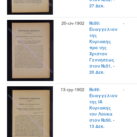
27 Δεκ.
20-січ-1902
№50:
-
Ευαγγελιον
της
Κυριακης
προ της
Χριστου
Γεννησεως
στον №51. -
20 Δεκ.
13-гру-1902
№49:
-
Ευαγγελιον
της ΙΑ
Κυριακης
του Λουκα
στον №50. -
13 Δεκ.