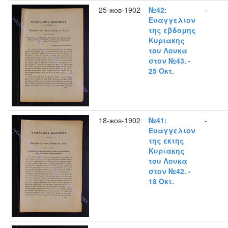
25-жов-1902
№42:
-
Ευαγγελιον
της εβδομης
Κυριακης
του Λουκα
στον №43. -
25 Οκτ.
18-жов-1902
№41:
-
Ευαγγελιον
της εκτης
Κυριακης
του Λουκα
στον №42. -
18 Οκτ.