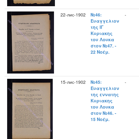
22-лис-1902
№46:
-
Ευαγγελιον
της ΙΓ
Κυριακης
του Λουκα
στον №47. -
22 Νοέμ.
15-лис-1902
№45:
-
Ευαγγελιον
της εννατης
Κυριακης
του Λουκα
στον №46. -
15 Νοέμ.