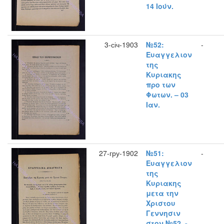
14 Ιούν.
3-січ-1903
№52:
-
Ευαγγελιον
της
Κυριακης
προ των
Φωτων. – 03
Ιαν.
27-гру-1902
№51:
-
Ευαγγελιον
της
Κυριακης
μετα την
Χριστου
Γεννησιν
στον №52. -