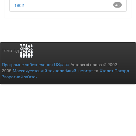
1902
48
Тема від
Програмне забезпечення DSpace
Авторські права © 2002-
2005
Массачусетський технологічний інститут
та
Х’юлет Пакард
-
Зворотний зв’язок