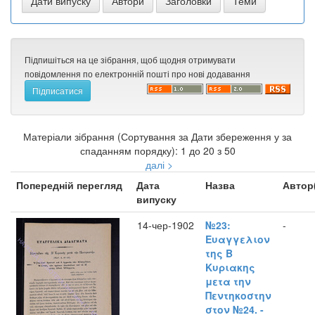
Підпишіться на це зібрання, щоб щодня отримувати
повідомлення по електронній пошті про нові додавання
Матеріали зібрання (Сортування за Дати збереження у за
спаданням порядку): 1 до 20 з 50
далі >
Попередній перегляд
Дата
Назва
Автор
випуску
14-чер-1902
№23:
-
Ευαγγελιον
της Β
Κυριακης
μετα την
Πεντηκοστην
στον №24. -