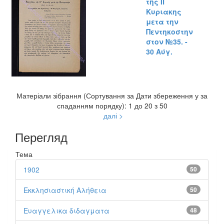
της ΙΓ
Κυριακης
μετα την
Πεντηκοστην
στον №35. -
30 Αύγ.
Матеріали зібрання (Сортування за Дати збереження у за
спаданням порядку): 1 до 20 з 50
далі >
Перегляд
Тема
1902
50
Εκκλησιαστική Αλήθεια
50
Ευαγγελικα διδαγματα
48