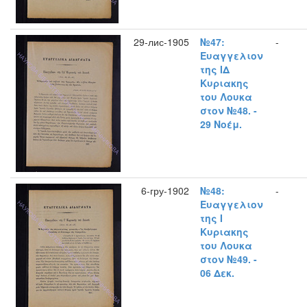
29-лис-1905
№47:
-
Ευαγγελιον
της ΙΔ
Κυριακης
του Λουκα
στον №48. -
29 Νοέμ.
6-гру-1902
№48:
-
Ευαγγελιον
της Ι
Κυριακης
του Λουκα
στον №49. -
06 Δεκ.