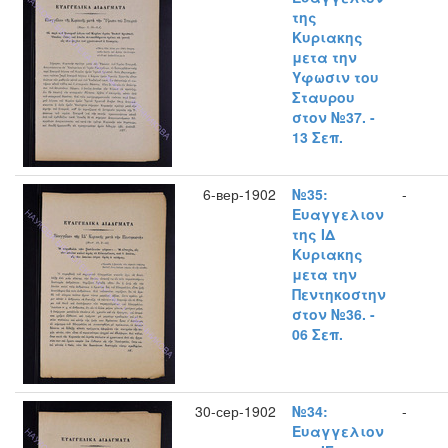
της
Κυριακης
μετα την
Υφωσιν του
Σταυρου
στον №37. -
13 Σεπ.
6-вер-1902
№35:
-
Ευαγγελιον
της ΙΔ
Κυριακης
μετα την
Πεντηκοστην
στον №36. -
06 Σεπ.
30-сер-1902
№34:
-
Ευαγγελιον