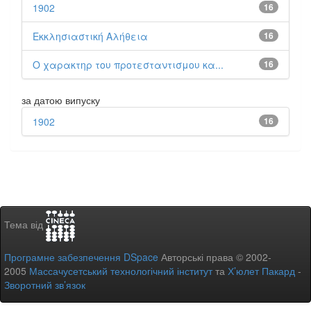
1902
16
Εκκλησιαστική Αλήθεια
16
Ο χαρακτηρ του προτεσταντισμου κα...
16
за датою випуску
1902
16
Тема від
Програмне забезпечення DSpace
Авторські права © 2002-
2005
Массачусетський технологічний інститут
та
Х’юлет Пакард
-
Зворотний зв’язок