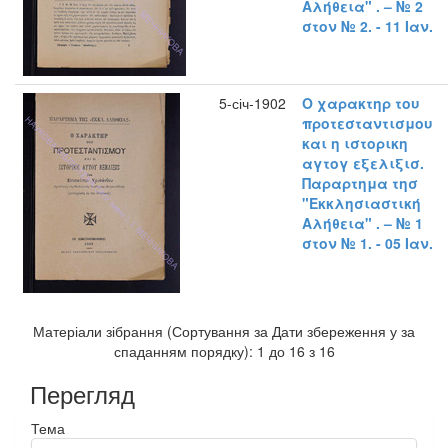
Αλήθεια" . – № 2
στον № 2. - 11 Ιαν.
5-січ-1902
Ο χαρακτηρ του
προτεσταντισμου
και η ιστορικη
αγτογ εξελιξισ.
Παραρτημα τησ
"Εκκλησιαστική
Αλήθεια" . – № 1
στον № 1. - 05 Ιαν.
Матеріали зібрання (Сортування за Дати збереження у за
спаданням порядку): 1 до 16 з 16
Перегляд
Тема