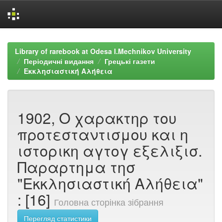
Skip
navigation
Library of rarebook at Odesa I.Mechnikov University
Періодичні видання
Грецькі газети
Εκκλησιαστική Αλήθεια
1902, Ο χαρακτηρ του
προτεσταντισμου και η
ιστορικη αγτογ εξελιξισ.
Παραρτημα τησ
"Εκκλησιαστική Αλήθεια"
: [16]
Головна сторінка зібрання
Перегляд статистики