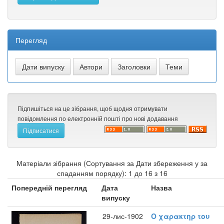
Перегляд
Підпишіться на це зібрання, щоб щодня отримувати
повідомлення по електронній пошті про нові додавання
Матеріали зібрання (Сортування за Дати збереження у за
спаданням порядку): 1 до 16 з 16
Попередній перегляд
Дата
Назва
випуску
29-лис-1902
Ο χαρακτηρ του