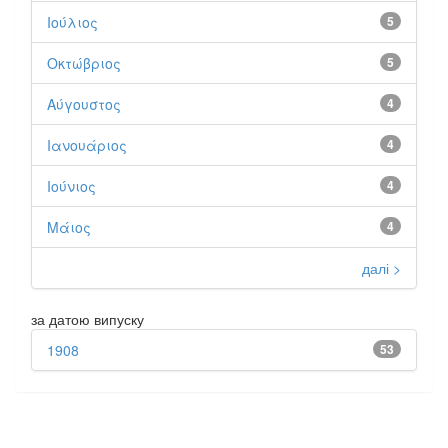
Ιούλιος
5
Οκτώβριος
5
Αύγουστος
4
Ιανουάριος
4
Ιούνιος
4
Μάιος
4
далі >
за датою випуску
1908
53