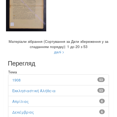
Матеріали зібрання (Сортування за Дати збереження у за
спаданням порядку): 1 до 20 з 53
далі >
Перегляд
Тема
1908
53
Εκκλησιαστική Αλήθεια
53
Απρίλιος
6
Δεκέμβριος
6