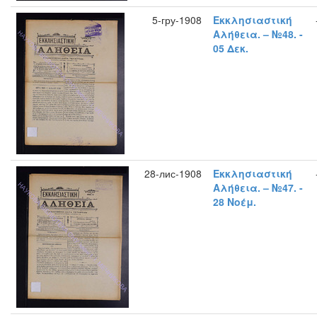
5-гру-1908
Εκκλησιαστική
Αλήθεια. – №48. -
05 Δεκ.
28-лис-1908
Εκκλησιαστική
Αλήθεια. – №47. -
28 Νοέμ.