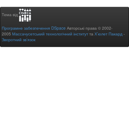
Тема від
Програмне забезпечення DSpace
Авторські права © 2002-
2005
Массачусетський технологічний інститут
та
Х’юлет Пакард
-
Зворотний зв’язок