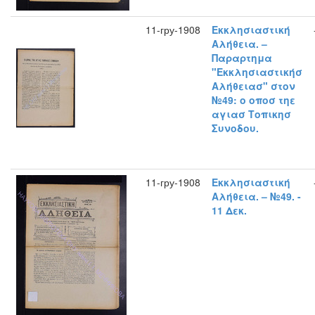
11-гру-1908
Εκκλησιαστική
Αλήθεια. –
Παραρτημα
"Εκκλησιαστικήσ
Αλήθειασ" στον
№49: ο οποσ τηε
αγιασ Τοπικησ
Συνοδου.
11-гру-1908
Εκκλησιαστική
Αλήθεια. – №49. -
11 Δεκ.