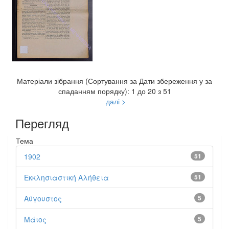
Матеріали зібрання (Сортування за Дати збереження у за
спаданням порядку): 1 до 20 з 51
далі >
Перегляд
Тема
1902
51
Εκκλησιαστική Αλήθεια
51
Αύγουστος
5
Μάιος
5