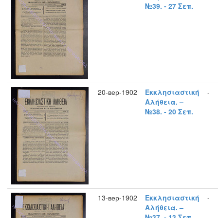
№39. - 27 Σεπ.
20-вер-1902
Εκκλησιαστική
-
Αλήθεια. –
№38. - 20 Σεπ.
13-вер-1902
Εκκλησιαστική
-
Αλήθεια. –
№37. - 13 Σεπ.