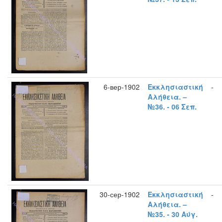
6-вер-1902
Εκκλησιαστική
-
Αλήθεια. –
№36. - 06 Σεπ.
30-сер-1902
Εκκλησιαστική
-
Αλήθεια. –
№35. - 30 Αύγ.