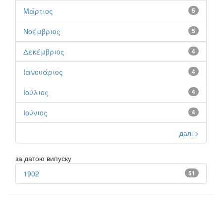
Μάρτιος
5
Νοέμβριος
5
Δεκέμβριος
4
Ιανουάριος
4
Ιούλιος
4
Ιούνιος
4
далі >
за датою випуску
1902
51