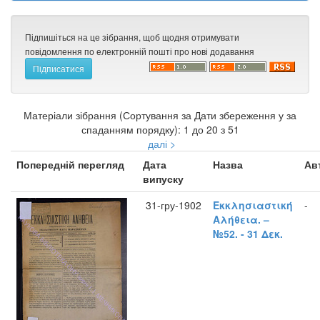
Підпишіться на це зібрання, щоб щодня отримувати
повідомлення по електронній пошті про нові додавання
Матеріали зібрання (Сортування за Дати збереження у за
спаданням порядку): 1 до 20 з 51
далі >
Попередній перегляд
Дата
Назва
Ав
випуску
31-гру-1902
Εκκλησιαστική
-
Αλήθεια. –
№52. - 31 Δεκ.