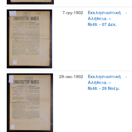
7-гру-1902
Εκκλησιαστική
-
Αλήθεια. –
№49. - 07 Δεκ.
29-лис-1902
Εκκλησιαστική
-
Αλήθεια. –
№48. - 29 Νοέμ.