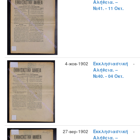
Αλήθεια. –
№41. - 11 Οκτ.
4-жов-1902
Εκκλησιαστική
-
Αλήθεια. –
№40. - 04 Οκτ.
27-вер-1902
Εκκλησιαστική
-
Αλήθεια. –