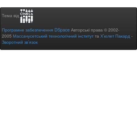
Тема від
Програмне забезпечення DSpace
Авторські права © 2002-
2005
Массачусетський технологічний інститут
та
Х’юлет Пакард
-
Зворотний зв’язок